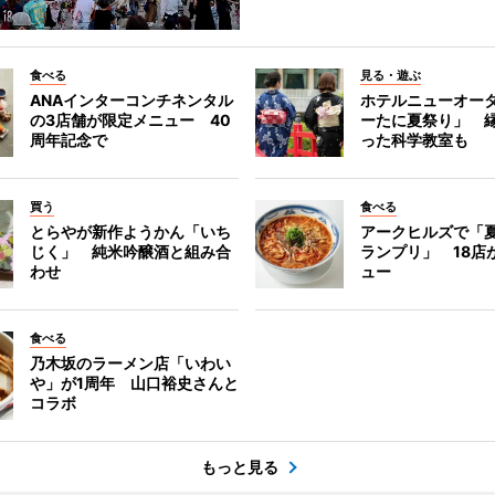
食べる
見る・遊ぶ
ANAインターコンチネンタル
ホテルニューオー
の3店舗が限定メニュー 40
ーたに夏祭り」 縁
周年記念で
った科学教室も
買う
食べる
とらやが新作ようかん「いち
アークヒルズで「
じく」 純米吟醸酒と組み合
ランプリ」 18店
わせ
ュー
食べる
乃木坂のラーメン店「いわい
や」が1周年 山口裕史さんと
コラボ
もっと見る