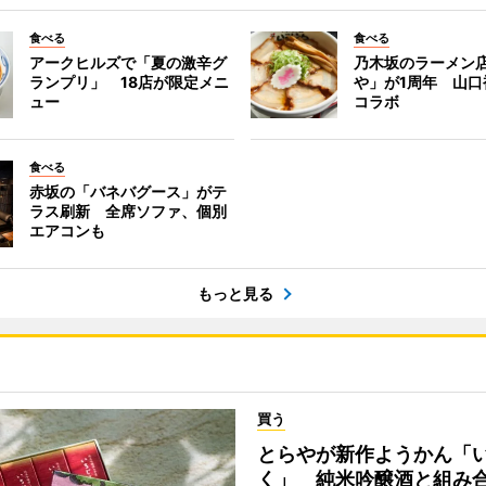
食べる
食べる
アークヒルズで「夏の激辛グ
乃木坂のラーメン
ランプリ」 18店が限定メニ
や」が1周年 山口
ュー
コラボ
食べる
赤坂の「バネバグース」がテ
ラス刷新 全席ソファ、個別
エアコンも
もっと見る
買う
とらやが新作ようかん「
く」 純米吟醸酒と組み