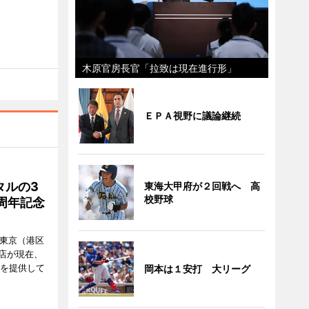
木原官房長官「拉致は現在進行形」
ＥＰＡ視野に議論継続
タルの3
東海大甲府が２回戦へ 高
校野球
周年記念
ル東京（港区
飲食店が現在、
ーを提供して
岡本は１安打 大リーグ