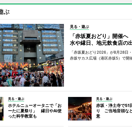
遊ぶ
見る・遊ぶ
「赤坂夏おどり」開催へ
水や縁日、地元飲食店の
「赤坂夏おどり2026」が8月28日・
赤坂サカス広場（港区赤坂5）で開
見る・遊ぶ
見る・遊ぶ
ホテルニューオータニで「お
赤坂・浄土寺で51
ーたに夏祭り」 縁日やAI使
り ご当地音頭など
った科学教室も
意