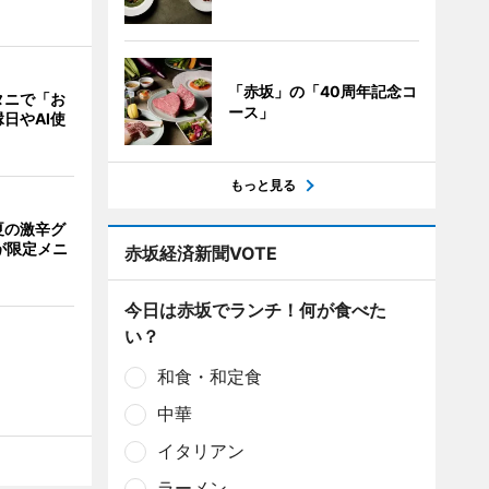
「赤坂」の「40周年記念コ
タニで「お
ース」
日やAI使
もっと見る
夏の激辛グ
が限定メニ
赤坂経済新聞VOTE
今日は赤坂でランチ！何が食べた
い？
和食・和定食
中華
イタリアン
ラーメン