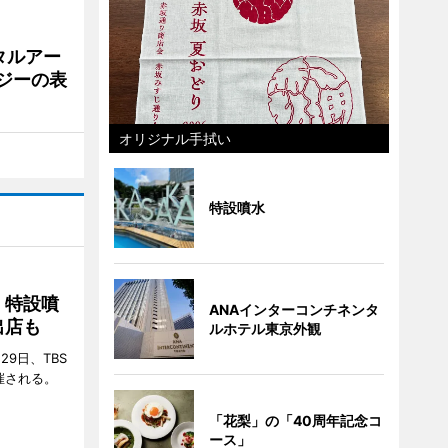
タルアー
ジーの表
オリジナル手拭い
特設噴水
 特設噴
ANAインターコンチネンタ
出店も
ルホテル東京外観
29日、TBS
催される。
「花梨」の「40周年記念コ
ース」