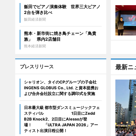
飯田でピアノ演奏体験 世界三大ピアノ
2台を弾き比べ
飯田経済新聞
熊本・新市街に焼き鳥チェーン「鳥貴
族」 県内2店舗目
熊本経済新聞
プレスリリース
最新ニ
シャリオン、タイのCPグループの子会社
INGENS GLOBUS Co., Ltd. と資本提携お
よび合弁会社設立に関する調印式を実施
日本最大級 都市型ダンスミュージックフェ
スティバル 1日目にZedd
B2B Knock2、2日目にAlessoが登
場！ 「ULTRA JAPAN 2026」アー
ティスト出演日程公開！