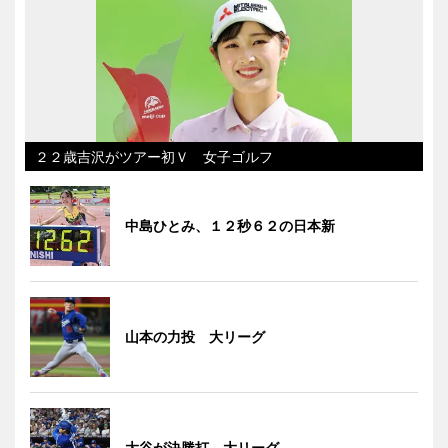
２２歳吉沢がツアー初Ｖ 女子ゴルフ
中島ひとみ、１２秒６２の日本新
山本の力投 大リーグ
大谷が決勝打 大リーグ