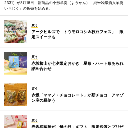
2331）が8月15日、新商品の小形羊羹（ようかん）「純米吟醸酒入羊羹
いちじく」の販売を始める。
買う
アークヒルズで「トウモロコシ＆枝豆フェス」 限
定スイーツも
買う
赤坂柿山が七夕限定おかき 星形・ハート形あられ
詰め合わせ
買う
赤坂「ママノ・チョコレート」が新チョコ アマゾ
ン産の豆使う
買う
赤坂松葉屋が「母の日」ギフト 限定包装とプリザ