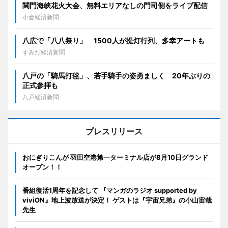
関門海峡花火大会、無料エリアなしの門司側をライブ配信
小倉経済新聞
八広で「八八祭り」 1500人が提灯行列、多幸アートも
すみだ経済新聞
八戸の「騎馬打毬」、若手騎手の姿勇ましく 20年ぶりの
正式参拝も
八戸経済新聞
プレスリリース
おにぎりこんが 羽田空港第一ターミナル店が8月10日グランド
オープン！！
番組復活1周年を記念して 『マンガのラジオ supported by
viviON』地上波放送が決定！ ゲストは『宇宙兄弟』の小山宙哉
先生