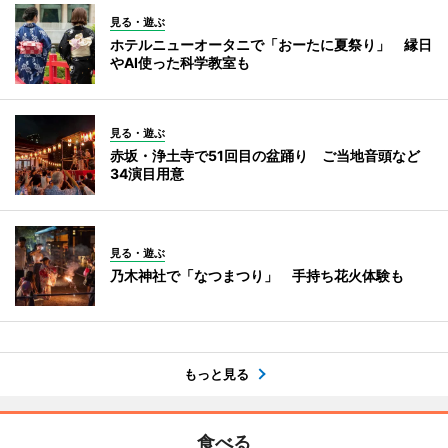
見る・遊ぶ
ホテルニューオータニで「おーたに夏祭り」 縁日
やAI使った科学教室も
見る・遊ぶ
赤坂・浄土寺で51回目の盆踊り ご当地音頭など
34演目用意
見る・遊ぶ
乃木神社で「なつまつり」 手持ち花火体験も
もっと見る
食べる