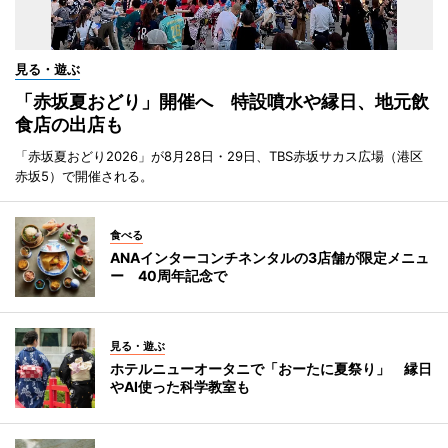
見る・遊ぶ
「赤坂夏おどり」開催へ 特設噴水や縁日、地元飲
食店の出店も
「赤坂夏おどり2026」が8月28日・29日、TBS赤坂サカス広場（港区
赤坂5）で開催される。
食べる
ANAインターコンチネンタルの3店舗が限定メニュ
ー 40周年記念で
見る・遊ぶ
ホテルニューオータニで「おーたに夏祭り」 縁日
やAI使った科学教室も