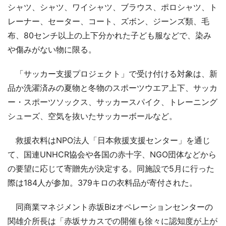
シャツ、シャツ、ワイシャツ、ブラウス、ポロシャツ、ト
レーナー、セーター、コート、ズボン、ジーンズ類、毛
布、80センチ以上の上下分かれた子ども服などで、染み
や傷みがない物に限る。
「サッカー支援プロジェクト」で受け付ける対象は、新
品か洗濯済みの夏物と冬物のスポーツウエア上下、サッカ
ー・スポーツソックス、サッカースパイク、トレーニング
シューズ、空気を抜いたサッカーボールなど。
救援衣料はNPO法人「日本救援支援センター」を通じ
て、国連UNHCR協会や各国の赤十字、NGO団体などから
の要望に応じて寄贈先が決定する。同施設で5月に行った
際は184人が参加。379キロの衣料品が寄付された。
同商業マネジメント赤坂Bizオペレーションセンターの
関雄介所長は「赤坂サカスでの開催も徐々に認知度が上が