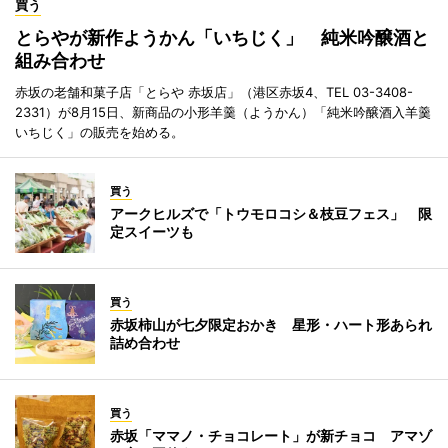
買う
とらやが新作ようかん「いちじく」 純米吟醸酒と
組み合わせ
赤坂の老舗和菓子店「とらや 赤坂店」（港区赤坂4、TEL 03-3408-
2331）が8月15日、新商品の小形羊羹（ようかん）「純米吟醸酒入羊羹
いちじく」の販売を始める。
買う
アークヒルズで「トウモロコシ＆枝豆フェス」 限
定スイーツも
買う
赤坂柿山が七夕限定おかき 星形・ハート形あられ
詰め合わせ
買う
赤坂「ママノ・チョコレート」が新チョコ アマゾ