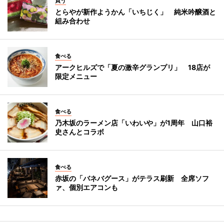
買う
とらやが新作ようかん「いちじく」 純米吟醸酒と
組み合わせ
食べる
アークヒルズで「夏の激辛グランプリ」 18店が
限定メニュー
食べる
乃木坂のラーメン店「いわいや」が1周年 山口裕
史さんとコラボ
食べる
赤坂の「バネバグース」がテラス刷新 全席ソフ
ァ、個別エアコンも