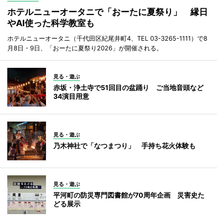
ホテルニューオータニで「おーたに夏祭り」 縁日
やAI使った科学教室も
ホテルニューオータニ（千代田区紀尾井町4、TEL 03-3265-1111）で8
月8日・9日、「おーたに夏祭り2026」が開催される。
見る・遊ぶ
赤坂・浄土寺で51回目の盆踊り ご当地音頭など
34演目用意
見る・遊ぶ
乃木神社で「なつまつり」 手持ち花火体験も
見る・遊ぶ
平河町の防災専門図書館が70周年企画 災害史た
どる展示