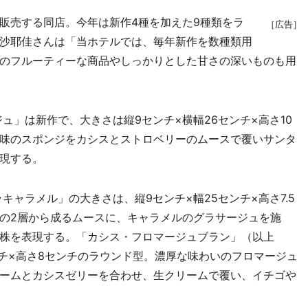
販売する同店。今年は新作4種を加えた9種類をラ
［広告］
沙耶佳さんは「当ホテルでは、毎年新作を数種類用
のフルーティーな商品やしっかりとした甘さの深いものも用
」は新作で、大きさは縦9センチ×横幅26センチ×高さ10
味のスポンジをカシスとストロベリーのムースで覆いサンタ
現する。
ャラメル」の大きさは、縦9センチ×幅25センチ×高さ7.5
の2層から成るムースに、キャラメルのグラサージュを施
株を表現する。「カシス・フロマージュブラン」（以上
センチ×高さ8センチのラウンド型。濃厚な味わいのフロマージュ
ームとカシスゼリーを合わせ、生クリームで覆い、イチゴや