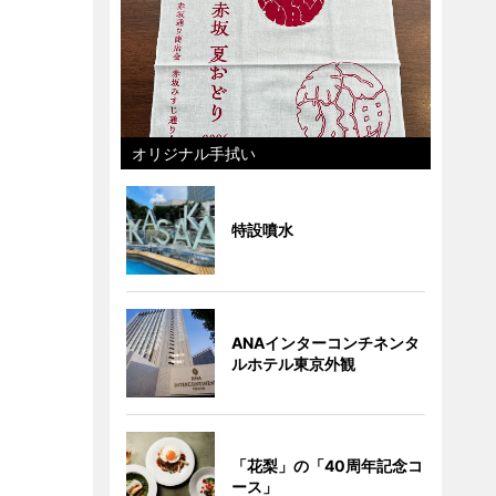
オリジナル手拭い
特設噴水
ANAインターコンチネンタ
ルホテル東京外観
「花梨」の「40周年記念コ
ース」