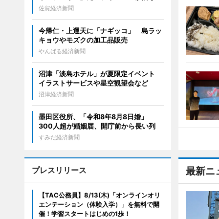
佐賀経済新聞
今帰仁・上運天に「ナギッコ」 島ラッ
キョウやモズクの加工品販売
やんばる経済新聞
沼津「淡島ホテル」が夏限定イベント
イラストサービスや星空観望会など
沼津経済新聞
墨田区役所、「令和8年8月8日婚」
300人超が婚姻届、開庁前から長い列
すみだ経済新聞
プレスリリース
最新ニ
【TAC公務員】8/13(木)「オンラインオリ
エンテーション（体験入学）」を無料で開
催！学習スタートはじめの1歩！