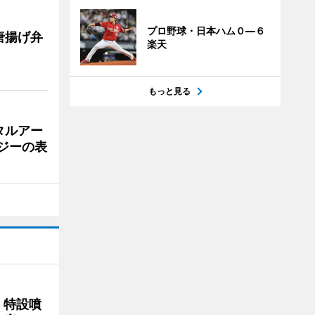
プロ野球・日本ハム０―６
唐揚げ弁
楽天
もっと見る
タルアー
ジーの表
 特設噴