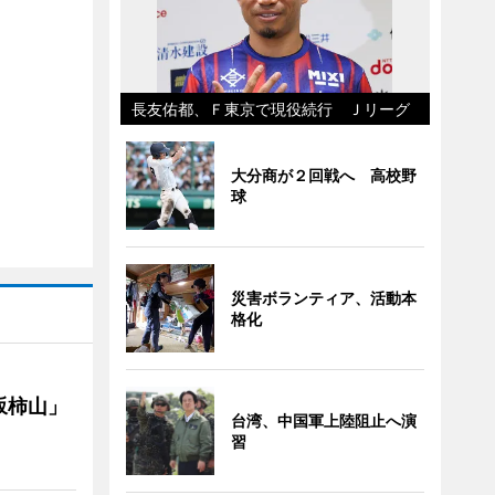
長友佑都、Ｆ東京で現役続行 Ｊリーグ
大分商が２回戦へ 高校野
球
災害ボランティア、活動本
格化
坂柿山」
台湾、中国軍上陸阻止へ演
習