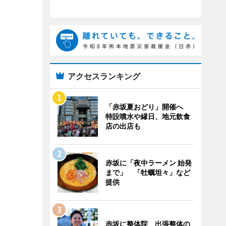
アクセスランキング
「赤坂夏おどり」開催へ
特設噴水や縁日、地元飲食
店の出店も
赤坂に「夜中ラーメン 始発
まで」 「牡蠣坦々」など
提供
赤坂に整体院 出張整体の