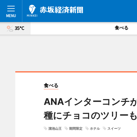
食べる
35°C
食べる
ANAインターコンチ
種にチョコのツリー
溜池山王
期間限定
ホテル
スイーツ