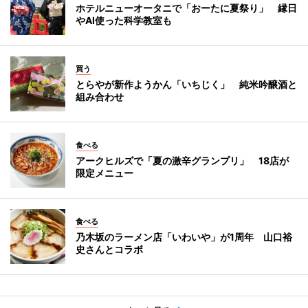
ホテルニューオータニで「おーたに夏祭り」 縁日
やAI使った科学教室も
買う
とらやが新作ようかん「いちじく」 純米吟醸酒と
組み合わせ
食べる
アークヒルズで「夏の激辛グランプリ」 18店が
限定メニュー
食べる
乃木坂のラーメン店「いわいや」が1周年 山口裕
史さんとコラボ