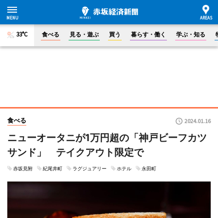
33°C
食べる
見る・遊ぶ
買う
暮らす・働く
学ぶ・知る
食べる
2024.01.16
ニューオータニが1万円超の「神戸ビーフカツ
サンド」 テイクアウト限定で
赤坂見附
紀尾井町
ラグジュアリー
ホテル
永田町