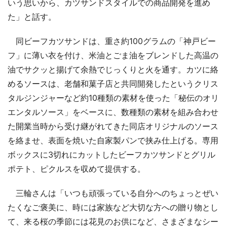
いう思いから、カツサンドスタイルでの商品開発を進め
た」と話す。
同ビーフカツサンドは、重さ約100グラムの「神戸ビー
フ」に薄い衣を付け、米油とごま油をブレンドした高温の
油でサクッと揚げて余熱でじっくりと火を通す。カツに絡
めるソースは、老舗和菓子店と共同開発したというクリス
タルジンジャーなど約10種類の素材を使った「秘伝のオリ
エンタルソース」をベースに、数種類の素材を組み合わせ
た開業当時から受け継がれてきた同店オリジナルのソース
を絡ませ、表面を焼いた自家製パンで挟み仕上げる。専用
ボックスに3切れにカットしたビーフカツサンドとグリル
ポテト、ピクルスを収めて提供する。
三輪さんは「いつも頑張っている自分へのちょっとぜい
たくなご褒美に、時には家族など大切な方への贈り物とし
て、来る桜の季節には花見のお供になど、さまざまなシー