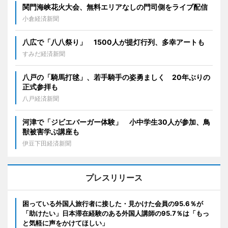
関門海峡花火大会、無料エリアなしの門司側をライブ配信
小倉経済新聞
八広で「八八祭り」 1500人が提灯行列、多幸アートも
すみだ経済新聞
八戸の「騎馬打毬」、若手騎手の姿勇ましく 20年ぶりの
正式参拝も
八戸経済新聞
河津で「ジビエバーガー体験」 小中学生30人が参加、鳥
獣被害学ぶ講座も
伊豆下田経済新聞
プレスリリース
困っている外国人旅行者に接した・見かけた会員の95.6％が
「助けたい」日本滞在経験のある外国人講師の95.7％は「もっ
と気軽に声をかけてほしい」