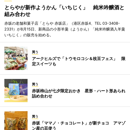
とらやが新作ようかん「いちじく」 純米吟醸酒と
組み合わせ
赤坂の老舗和菓子店「とらや 赤坂店」（港区赤坂4、TEL 03-3408-
2331）が8月15日、新商品の小形羊羹（ようかん）「純米吟醸酒入羊羹
いちじく」の販売を始める。
買う
アークヒルズで「トウモロコシ＆枝豆フェス」 限
定スイーツも
買う
赤坂柿山が七夕限定おかき 星形・ハート形あられ
詰め合わせ
買う
赤坂「ママノ・チョコレート」が新チョコ アマゾ
ン産の豆使う