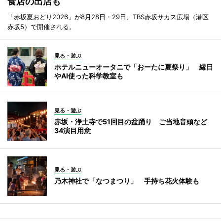
食店の出店も
「赤坂夏おどり2026」が8月28日・29日、TBS赤坂サカス広場（港区
赤坂5）で開催される。
見る・遊ぶ
ホテルニューオータニで「おーたに夏祭り」 縁日
やAI使った科学教室も
見る・遊ぶ
赤坂・浄土寺で51回目の盆踊り ご当地音頭など
34演目用意
見る・遊ぶ
乃木神社で「なつまつり」 手持ち花火体験も