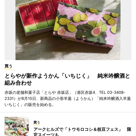
買う
とらやが新作ようかん「いちじく」 純米吟醸酒と
組み合わせ
赤坂の老舗和菓子店「とらや 赤坂店」（港区赤坂4、TEL 03-3408-
2331）が8月15日、新商品の小形羊羹（ようかん）「純米吟醸酒入羊羹
いちじく」の販売を始める。
買う
アークヒルズで「トウモロコシ＆枝豆フェス」 限
定スイーツも