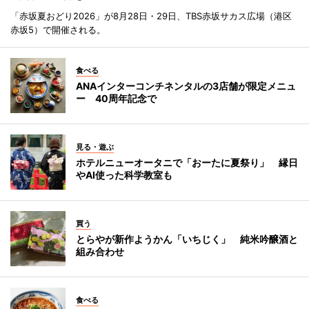
「赤坂夏おどり2026」が8月28日・29日、TBS赤坂サカス広場（港区
赤坂5）で開催される。
食べる
ANAインターコンチネンタルの3店舗が限定メニュ
ー 40周年記念で
見る・遊ぶ
ホテルニューオータニで「おーたに夏祭り」 縁日
やAI使った科学教室も
買う
とらやが新作ようかん「いちじく」 純米吟醸酒と
組み合わせ
食べる