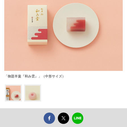
「御題羊羹『和み雲』」（中形サイズ）