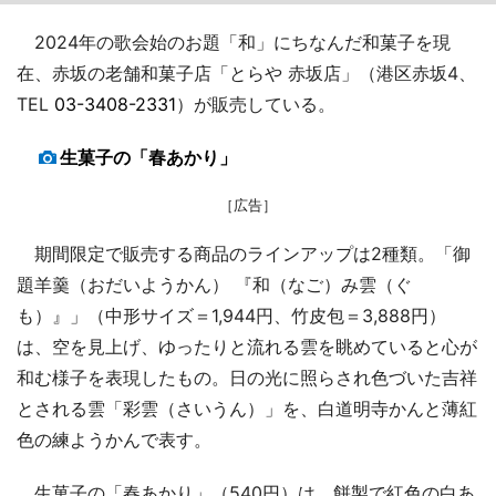
2024年の歌会始のお題「和」にちなんだ和菓子を現
在、赤坂の老舗和菓子店「とらや 赤坂店」（港区赤坂4、
TEL
03-3408-2331
）が販売している。
生菓子の「春あかり」
［広告］
期間限定で販売する商品のラインアップは2種類。「御
題羊羹（おだいようかん） 『和（なご）み雲（ぐ
も）』」（中形サイズ＝1,944円、竹皮包＝3,888円）
は、空を見上げ、ゆったりと流れる雲を眺めていると心が
和む様子を表現したもの。日の光に照らされ色づいた吉祥
とされる雲「彩雲（さいうん）」を、白道明寺かんと薄紅
色の練ようかんで表す。
生菓子の「春あかり」（540円）は、餅製で紅色の白あ