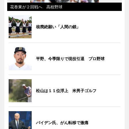
花巻東が２回戦へ 高校野球
核廃絶願い「人間の鎖」
平野、今季限りで現役引退 プロ野球
松山は１１位浮上 米男子ゴルフ
バイデン氏、がん転移で激痛