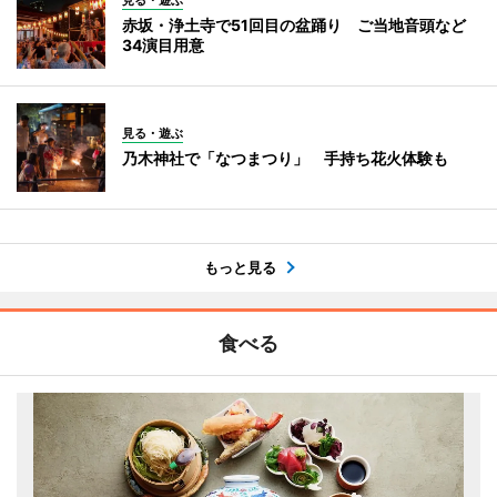
赤坂・浄土寺で51回目の盆踊り ご当地音頭など
34演目用意
見る・遊ぶ
乃木神社で「なつまつり」 手持ち花火体験も
もっと見る
食べる