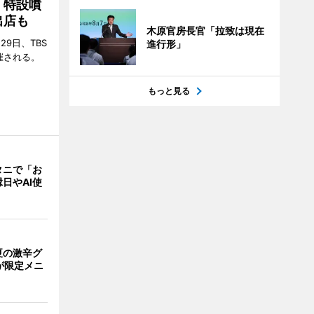
 特設噴
出店も
木原官房長官「拉致は現在
29日、TBS
進行形」
催される。
もっと見る
タニで「お
日やAI使
夏の激辛グ
が限定メニ