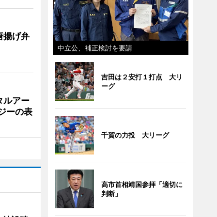
唐揚げ弁
中立公、補正検討を要請
吉田は２安打１打点 大リ
ーグ
タルアー
ジーの表
千賀の力投 大リーグ
高市首相靖国参拝「適切に
判断」