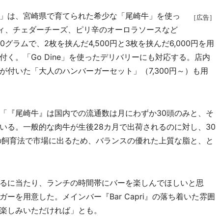
」は、宮崎県で育てられた希少な「尾崎牛」を使っ
［広告］
ティ、チェダーチーズ、ピリ辛のオーロラソースなど
グラムで、2枚を挟んだ4,500円と3枚を挟んだ6,000円を用
く。「Go Dine」を使ったデリバリーにも対応する。店内
付いた「大人のハンバーガーセット」（7,300円～）も用
「『尾崎牛』は国内での流通数は月にわずか30頭のみと、そ
いる。一般的な肉牛が生後28カ月で出荷されるのに対し、30
の飼育法で市場に出るため、バランスの優れた上質な脂と、と
るに当たり、ランチの時間帯にバーを楽しんでほしいと思
ーを用意した。メインバー『Bar Capri』の落ち着いた雰囲
楽しみいただければ」とも。