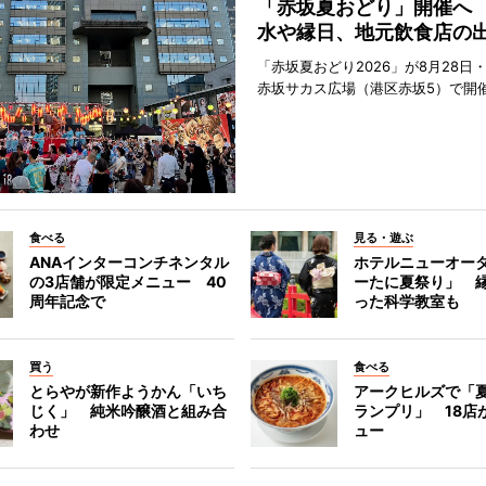
「赤坂夏おどり」開催へ
水や縁日、地元飲食店の
「赤坂夏おどり2026」が8月28日・
赤坂サカス広場（港区赤坂5）で開
食べる
見る・遊ぶ
ANAインターコンチネンタル
ホテルニューオー
の3店舗が限定メニュー 40
ーたに夏祭り」 縁
周年記念で
った科学教室も
買う
食べる
とらやが新作ようかん「いち
アークヒルズで「
じく」 純米吟醸酒と組み合
ランプリ」 18店
わせ
ュー