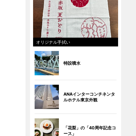
オリジナル手拭い
特設噴水
ANAインターコンチネンタ
ルホテル東京外観
「花梨」の「40周年記念コ
ース」