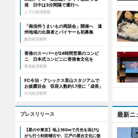
発 日中は3分間隔で運行へ
シブヤ経済新聞
「南信州うまいもの商談会」開催へ 遠
州地域の出展者とバイヤーも初募集
飯田経済新聞
香港のスーパーが24時間営業のコンビ
ニ 日本式コンビニに香港食文化を
香港経済新聞
FC今治・アシックス里山スタジアムで
お披露目会 収容人数約1.7倍に「成長」
今治経済新聞
プレスリリース
最新ニ
【星のや東京】地上160mで月光を浴びな
がら行う剣術稽古や、江戸の屋台文化に倣