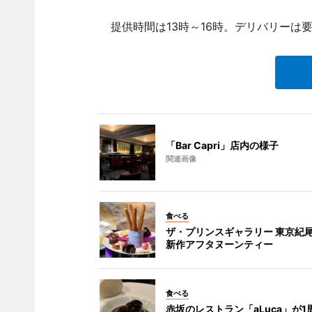
提供時間は13時～16時。デリバリーは要
「Bar Capri」店内の様子
関連画像
食べる
ザ・プリンスギャラリー 東京紀
新作アフタヌーンティー
食べる
赤坂のレストラン「aLuca」が1