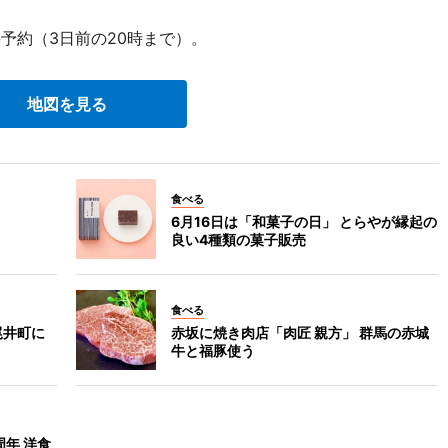
予約（3日前の20時まで）。
地図を見る
食べる
6月16日は「和菓子の日」 とらやが縁起の
良い4種類の菓子販売
食べる
尾井町に
赤坂に焼き肉店「肉匠 親方」 群馬の赤城
牛と福豚使う
周年 洋食