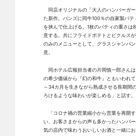
同店オリジナルの「大人のハンバーガー
た新作。バンズに同牛100％の自家製パ
を挟んで仕上げる。1枚のパティの重さは80
意する。共にフライドポテトとピクルスが付
のみのメニューとして、グラスシャンパンが
意。
同ホテル広報担当者の片岡慎一郎さんは
の希少価値から『幻の和牛』ともいわれて
～34カ月を生きながら熟成させる長期間
ろけるような味わいが楽しめる」と話す。
「コロナ禍の営業縮小から営業を再開す
い、お客さまからの声も多かったハンバーガ
気の店内で味わうおいしいお酒と一緒にお