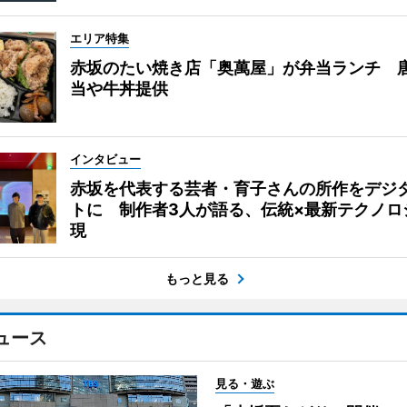
エリア特集
赤坂のたい焼き店「奥萬屋」が弁当ランチ 
当や牛丼提供
インタビュー
赤坂を代表する芸者・育子さんの所作をデジ
トに 制作者3人が語る、伝統×最新テクノロ
現
もっと見る
ュース
見る・遊ぶ