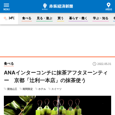
34°C
食べる
見る・遊ぶ
買う
暮らす・働く
学ぶ・知る
食べる
2022.05.31
ANAインターコンチに抹茶アフタヌーンティ
ー 京都「辻利一本店」の抹茶使う
溜池山王
期間限定
ホテル
スイーツ