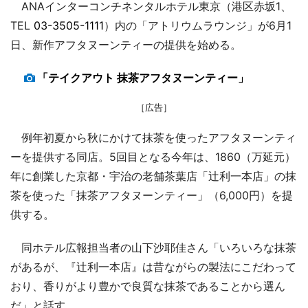
ANAインターコンチネンタルホテル東京（港区赤坂1、
TEL
03-3505-1111
）内の「アトリウムラウンジ」が6月1
日、新作アフタヌーンティーの提供を始める。
「テイクアウト 抹茶アフタヌーンティー」
［広告］
例年初夏から秋にかけて抹茶を使ったアフタヌーンティ
ーを提供する同店。5回目となる今年は、1860（万延元）
年に創業した京都・宇治の老舗茶葉店「辻利一本店」の抹
茶を使った「抹茶アフタヌーンティー」（6,000円）を提
供する。
同ホテル広報担当者の山下沙耶佳さん「いろいろな抹茶
があるが、『辻利一本店』は昔ながらの製法にこだわって
おり、香りがより豊かで良質な抹茶であることから選ん
だ」と話す。