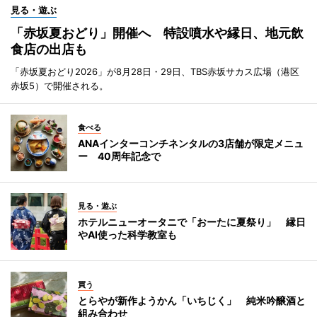
見る・遊ぶ
「赤坂夏おどり」開催へ 特設噴水や縁日、地元飲
食店の出店も
「赤坂夏おどり2026」が8月28日・29日、TBS赤坂サカス広場（港区
赤坂5）で開催される。
食べる
ANAインターコンチネンタルの3店舗が限定メニュ
ー 40周年記念で
見る・遊ぶ
ホテルニューオータニで「おーたに夏祭り」 縁日
やAI使った科学教室も
買う
とらやが新作ようかん「いちじく」 純米吟醸酒と
組み合わせ