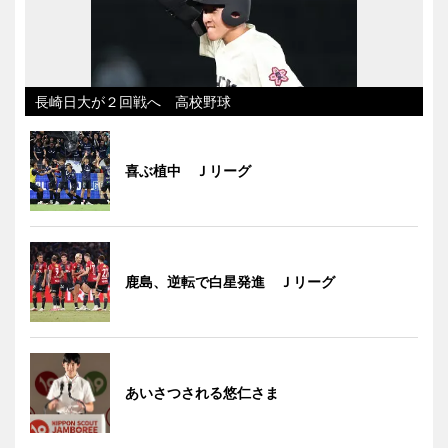
長崎日大が２回戦へ 高校野球
喜ぶ植中 Ｊリーグ
鹿島、逆転で白星発進 Ｊリーグ
あいさつされる悠仁さま