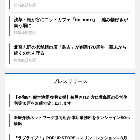
弘前経済新聞
浅草・松が谷にニットカフェ「ito-mori」 編み物好きが
集う場に
浅草経済新聞
北習志野の老舗精肉店「鳥吉」が創業170周年 幕末から
続くのれん守る
船橋経済新聞
プレスリリース
【令和8年熊本地震 復興支援】被災された方に豊島区の公営住
宅等10戸を無償で貸し出します
医療介護ネットワーク協同組合 本店事務所をサンシャイン60へ
移転
『ラブライブ！』POP UP STORE～マリンコレクション～8月