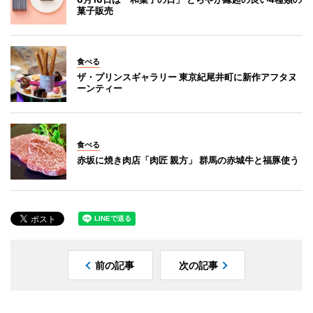
菓子販売
食べる
ザ・プリンスギャラリー 東京紀尾井町に新作アフタヌ
ーンティー
食べる
赤坂に焼き肉店「肉匠 親方」 群馬の赤城牛と福豚使う
前の記事
次の記事