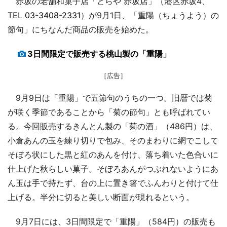
赤坂の老舗和菓子店「とらや 赤坂店」（港区赤坂4、
TEL
03-3408-2331
）が9月1日、「重陽（ちょうよう）の
節句」にちなんだ商品の販売を始めた。
3日間限定で販売する桃山製の「重陽」
［広告］
9月9日は「重陽」で五節句のうちの一つ。旧暦では菊
が咲く季節であることから「菊の節句」とも呼ばれてい
る。今回販売するきんとん製の「菊の酒」（486円）は、
小倉あんの玉を練り切りで包み、そのまわりに網でこして
そぼろ状にした黒と紅のあんを付け、落ち着いた色合いに
仕上げた秋らしい菓子。そぼろあんがつぶれないようにあ
ん玉は手で持たず、台の上に置き箸でふんわりと付けて仕
上げる。半分に切ると美しい断面が現れるという。
9月7日には、3日間限定で「重陽」（584円）の販売も