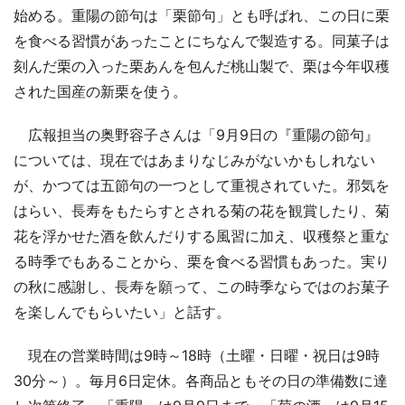
始める。重陽の節句は「栗節句」とも呼ばれ、この日に栗
を食べる習慣があったことにちなんで製造する。同菓子は
刻んだ栗の入った栗あんを包んだ桃山製で、栗は今年収穫
された国産の新栗を使う。
広報担当の奥野容子さんは「9月9日の『重陽の節句』
については、現在ではあまりなじみがないかもしれない
が、かつては五節句の一つとして重視されていた。邪気を
はらい、長寿をもたらすとされる菊の花を観賞したり、菊
花を浮かせた酒を飲んだりする風習に加え、収穫祭と重な
る時季でもあることから、栗を食べる習慣もあった。実り
の秋に感謝し、長寿を願って、この時季ならではのお菓子
を楽しんでもらいたい」と話す。
現在の営業時間は9時～18時（土曜・日曜・祝日は9時
30分～）。毎月6日定休。各商品ともその日の準備数に達