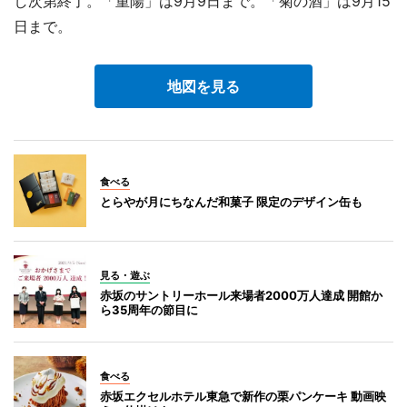
し次第終了。「重陽」は9月9日まで。「菊の酒」は9月15
日まで。
地図を見る
食べる
とらやが月にちなんだ和菓子 限定のデザイン缶も
見る・遊ぶ
赤坂のサントリーホール来場者2000万人達成 開館か
ら35周年の節目に
食べる
赤坂エクセルホテル東急で新作の栗パンケーキ 動画映