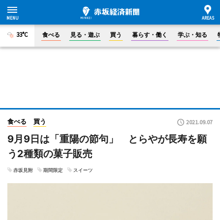
33°C
食べる
見る・遊ぶ
買う
暮らす・働く
学ぶ・知る
食べる
買う
2021.09.07
9月9日は「重陽の節句」 とらやが長寿を願
う2種類の菓子販売
赤坂見附
期間限定
スイーツ