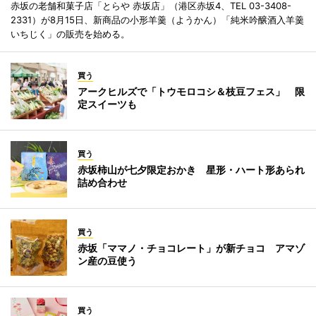
赤坂の老舗和菓子店「とらや 赤坂店」（港区赤坂4、TEL 03-3408-
2331）が8月15日、新商品の小形羊羹（ようかん）「純米吟醸酒入羊羹
いちじく」の販売を始める。
買う
アークヒルズで「トウモロコシ＆枝豆フェス」 限
定スイーツも
買う
赤坂柿山が七夕限定おかき 星形・ハート形あられ
詰め合わせ
買う
赤坂「ママノ・チョコレート」が新チョコ アマゾ
ン産の豆使う
買う