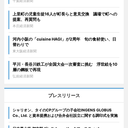
千葉経済新聞
上里町の児童生徒16人が町長らと意見交換 議場で町への
提案、再質問も
本庄経済新聞
河内小阪の「cuisine HAGI」が2周年 旬の食材使い、日
替わりで
東大阪経済新聞
平川・長谷川鉄工が全国大会一次審査に挑む 浮世絵を10
層の鋼板で再現
弘前経済新聞
プレスリリース
シャリオン、タイのCPグループの子会社INGENS GLOBUS
Co., Ltd. と資本提携および合弁会社設立に関する調印式を実施