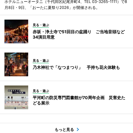
ホテルニューオータニ（千代田区紀尾井町4、TEL 03-3265-1111）で8
月8日・9日、「おーたに夏祭り2026」が開催される。
見る・遊ぶ
赤坂・浄土寺で51回目の盆踊り ご当地音頭など
34演目用意
見る・遊ぶ
乃木神社で「なつまつり」 手持ち花火体験も
見る・遊ぶ
平河町の防災専門図書館が70周年企画 災害史た
どる展示
もっと見る