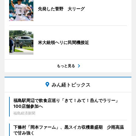
先発した菅野 大リーグ
米大統領ヘリに民間機接近
もっと見る
みん経トピックス
福島駅周辺で飲食店巡り「きて！みて！呑んでラリー」
100店舗参加へ
福島経済新聞
下條村「岡本ファーム」、黒スイカ収穫最盛期 少雨高温
で甘み強く