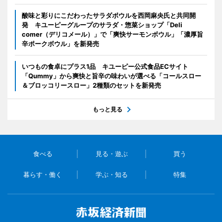
酸味と彩りにこだわったサラダボウルを西岡麻央氏と共同開
発 キユーピーグループのサラダ・惣菜ショップ「Deli
comer（デリコメール）」で「爽快サーモンボウル」「濃厚旨
辛ポークボウル」を新発売
いつもの食卓にプラス1品 キユーピー公式食品ECサイト
「Qummy」から爽快と旨辛の味わいが選べる「コールスロー
＆ブロッコリースロー」2種類のセットを新発売
もっと見る
食べる
見る・遊ぶ
買う
暮らす・働く
学ぶ・知る
特集