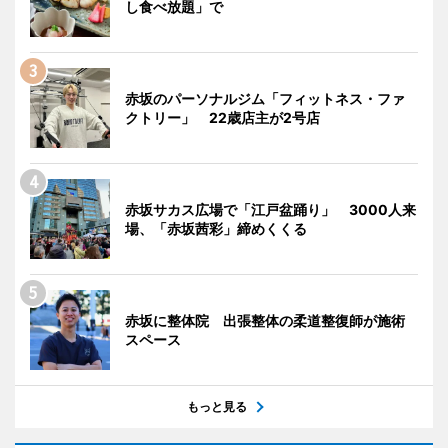
し食べ放題」で
赤坂のパーソナルジム「フィットネス・ファ
クトリー」 22歳店主が2号店
赤坂サカス広場で「江戸盆踊り」 3000人来
場、「赤坂茜彩」締めくくる
赤坂に整体院 出張整体の柔道整復師が施術
スペース
もっと見る