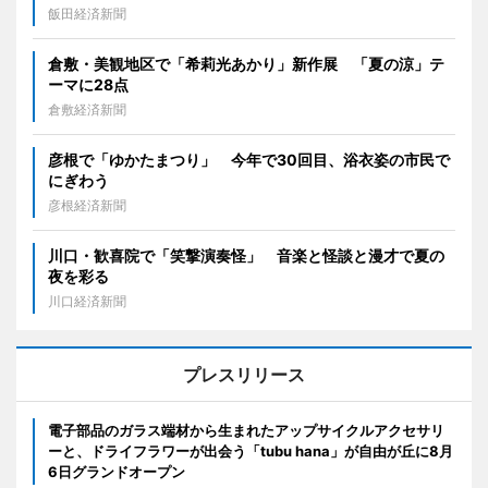
飯田経済新聞
倉敷・美観地区で「希莉光あかり」新作展 「夏の涼」テ
ーマに28点
倉敷経済新聞
彦根で「ゆかたまつり」 今年で30回目、浴衣姿の市民で
にぎわう
彦根経済新聞
川口・歓喜院で「笑撃演奏怪」 音楽と怪談と漫才で夏の
夜を彩る
川口経済新聞
プレスリリース
電子部品のガラス端材から生まれたアップサイクルアクセサリ
ーと、ドライフラワーが出会う「tubu hana」が自由が丘に8月
6日グランドオープン