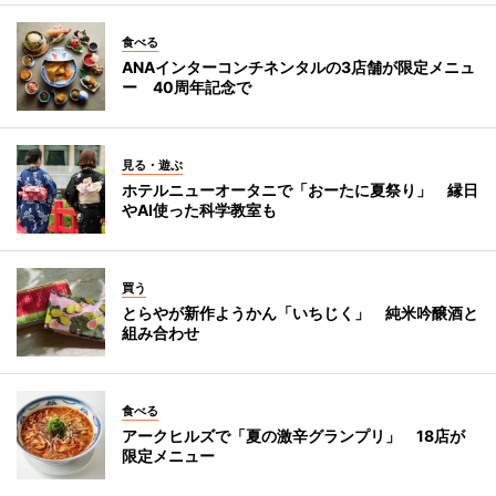
食べる
ANAインターコンチネンタルの3店舗が限定メニュ
ー 40周年記念で
見る・遊ぶ
ホテルニューオータニで「おーたに夏祭り」 縁日
やAI使った科学教室も
買う
とらやが新作ようかん「いちじく」 純米吟醸酒と
組み合わせ
食べる
アークヒルズで「夏の激辛グランプリ」 18店が
限定メニュー