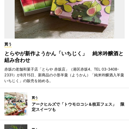
買う
とらやが新作ようかん「いちじく」 純米吟醸酒と
組み合わせ
赤坂の老舗和菓子店「とらや 赤坂店」（港区赤坂4、TEL 03-3408-
2331）が8月15日、新商品の小形羊羹（ようかん）「純米吟醸酒入羊羹
いちじく」の販売を始める。
買う
アークヒルズで「トウモロコシ＆枝豆フェス」 限
定スイーツも