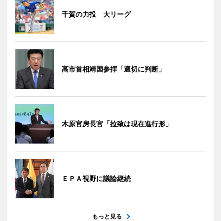
千賀の力投 大リーグ
高市首相靖国参拝「適切に判断」
木原官房長官「拉致は現在進行形」
ＥＰＡ視野に議論継続
もっと見る