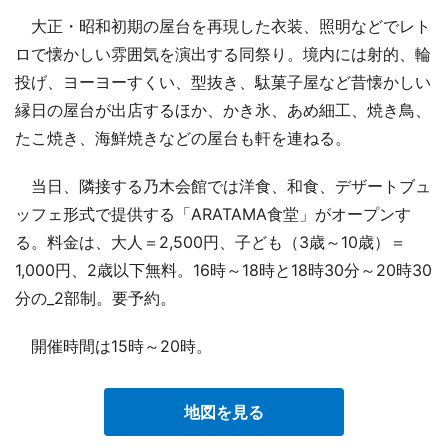
大正・昭和初期の屋台を再現した衣装、照明などでレト
ロで懐かしい雰囲気を演出する同祭り。境内には射的、輪
投げ、ヨーヨーすくい、型抜き、駄菓子屋など昔懐かしい
縁日の屋台が出店するほか、かき氷、あめ細工、焼き鳥、
たこ焼き、海鮮焼きなどの屋台も軒を連ねる。
当日、隣接する乃木会館では洋食、和食、デザートブュ
ッフェ形式で提供する「ARATAMA食堂」がオープンす
る。料金は、大人＝2,500円、子ども（3歳～10歳）＝
1,000円、2歳以下無料。16時～18時と18時30分～20時30
分の_2部制。要予約。
開催時間は15時～20時。
地図を見る