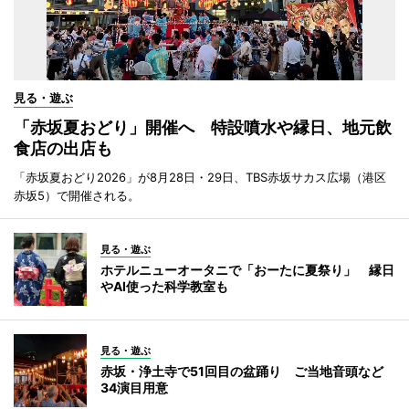
見る・遊ぶ
「赤坂夏おどり」開催へ 特設噴水や縁日、地元飲
食店の出店も
「赤坂夏おどり2026」が8月28日・29日、TBS赤坂サカス広場（港区
赤坂5）で開催される。
見る・遊ぶ
ホテルニューオータニで「おーたに夏祭り」 縁日
やAI使った科学教室も
見る・遊ぶ
赤坂・浄土寺で51回目の盆踊り ご当地音頭など
34演目用意