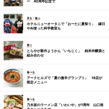
ー 40周年記念で
見る・遊ぶ
ホテルニューオータニで「おーたに夏祭り」 縁日
やAI使った科学教室も
買う
とらやが新作ようかん「いちじく」 純米吟醸酒と
組み合わせ
食べる
アークヒルズで「夏の激辛グランプリ」 18店が
限定メニュー
食べる
乃木坂のラーメン店「いわいや」が1周年 山口裕