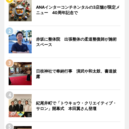
ANAインターコンチネンタルの3店舗が限定メ
ニュー 40周年記念で
赤坂に整体院 出張整体の柔道整復師が施術
スペース
日枝神社で奉納行事 演武や和太鼓、書道披
露
紀尾井町で「トウキョウ・クリエイティブ・
サロン」開幕式 本田翼さん登壇