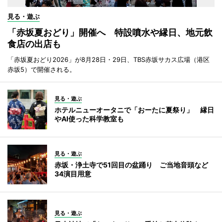
見る・遊ぶ
「赤坂夏おどり」開催へ 特設噴水や縁日、地元飲
食店の出店も
「赤坂夏おどり2026」が8月28日・29日、TBS赤坂サカス広場（港区
赤坂5）で開催される。
見る・遊ぶ
ホテルニューオータニで「おーたに夏祭り」 縁日
やAI使った科学教室も
見る・遊ぶ
赤坂・浄土寺で51回目の盆踊り ご当地音頭など
34演目用意
見る・遊ぶ