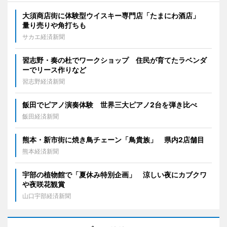
大須商店街に体験型ウイスキー専門店「たまにわ酒店」
量り売りや角打ちも
サカエ経済新聞
習志野・奏の杜でワークショップ 住民が育てたラベンダ
ーでリース作りなど
習志野経済新聞
飯田でピアノ演奏体験 世界三大ピアノ2台を弾き比べ
飯田経済新聞
熊本・新市街に焼き鳥チェーン「鳥貴族」 県内2店舗目
熊本経済新聞
宇部の植物館で「夏休み特別企画」 涼しい夜にカブクワ
や夜咲花観賞
山口宇部経済新聞