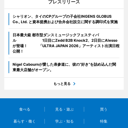
プレスリリース
シャリオン、タイのCPグループの子会社INGENS GLOBUS
Co., Ltd. と資本提携および合弁会社設立に関する調印式を実施
日本最大級 都市型ダンスミュージックフェスティバ
ル 1日目にZedd B2B Knock2、2日目にAlesso
が登場！ 「ULTRA JAPAN 2026」アーティスト出演日程
公開！
Nigel Cabournが愛した表参道に、彼の“好き”を詰め込んだ関
東最大店舗がオープン。
もっと見る
食べる
見る・遊ぶ
買う
暮らす・働く
学ぶ・知る
特集