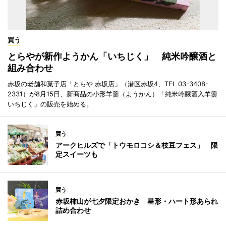
買う
とらやが新作ようかん「いちじく」 純米吟醸酒と
組み合わせ
赤坂の老舗和菓子店「とらや 赤坂店」（港区赤坂4、TEL 03-3408-
2331）が8月15日、新商品の小形羊羹（ようかん）「純米吟醸酒入羊羹
いちじく」の販売を始める。
買う
アークヒルズで「トウモロコシ＆枝豆フェス」 限
定スイーツも
買う
赤坂柿山が七夕限定おかき 星形・ハート形あられ
詰め合わせ