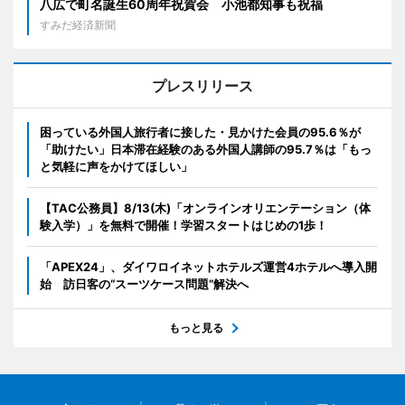
八広で町名誕生60周年祝賀会 小池都知事も祝福
すみだ経済新聞
プレスリリース
困っている外国人旅行者に接した・見かけた会員の95.6％が
「助けたい」日本滞在経験のある外国人講師の95.7％は「もっ
と気軽に声をかけてほしい」
【TAC公務員】8/13(木)「オンラインオリエンテーション（体
験入学）」を無料で開催！学習スタートはじめの1歩！
「APEX24」、ダイワロイネットホテルズ運営4ホテルへ導入開
始 訪日客の“スーツケース問題”解決へ
もっと見る