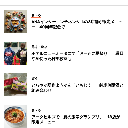
食べる
ANAインターコンチネンタルの3店舗が限定メニュ
ー 40周年記念で
見る・遊ぶ
ホテルニューオータニで「おーたに夏祭り」 縁日
やAI使った科学教室も
買う
とらやが新作ようかん「いちじく」 純米吟醸酒と
組み合わせ
食べる
アークヒルズで「夏の激辛グランプリ」 18店が
限定メニュー