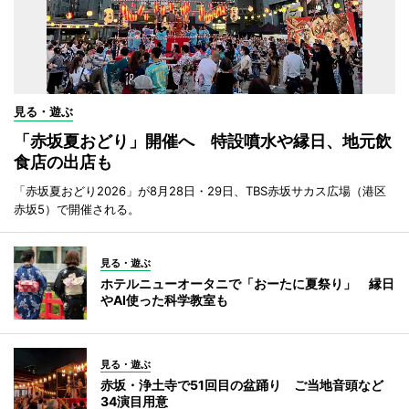
見る・遊ぶ
「赤坂夏おどり」開催へ 特設噴水や縁日、地元飲
食店の出店も
「赤坂夏おどり2026」が8月28日・29日、TBS赤坂サカス広場（港区
赤坂5）で開催される。
見る・遊ぶ
ホテルニューオータニで「おーたに夏祭り」 縁日
やAI使った科学教室も
見る・遊ぶ
赤坂・浄土寺で51回目の盆踊り ご当地音頭など
34演目用意