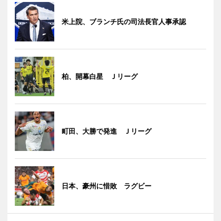
米上院、ブランチ氏の司法長官人事承認
柏、開幕白星 Ｊリーグ
町田、大勝で発進 Ｊリーグ
日本、豪州に惜敗 ラグビー