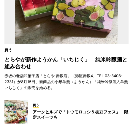
買う
とらやが新作ようかん「いちじく」 純米吟醸酒と
組み合わせ
赤坂の老舗和菓子店「とらや 赤坂店」（港区赤坂4、TEL 03-3408-
2331）が8月15日、新商品の小形羊羹（ようかん）「純米吟醸酒入羊羹
いちじく」の販売を始める。
買う
アークヒルズで「トウモロコシ＆枝豆フェス」 限
定スイーツも