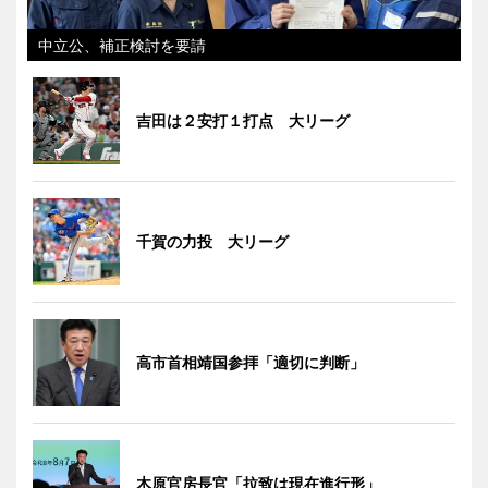
中立公、補正検討を要請
吉田は２安打１打点 大リーグ
千賀の力投 大リーグ
高市首相靖国参拝「適切に判断」
木原官房長官「拉致は現在進行形」