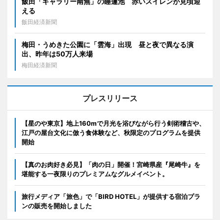
飯田「ギャラリー南無」の睡蓮池 赤いスイレンが見頃迎
える
飯田経済新聞
梅田・うめきた公園に「雲海」出現 昼と夜で異なる演
出、昨年は50万人来場
梅田経済新聞
プレスリリース
【星のや東京】地上160mで月光を浴びながら行う剣術稽古や、
江戸の屋台文化に倣う食体験など、秋限定のプログラムを提供
開始
【真のお肉好き必見】「肉の日」開催！宮崎県産『尾崎牛』を
堪能する一夜限りのプレミアムなグルメイベント。
旅行メディア「旅色」で「BIRD HOTEL」が提供する宿泊プラ
ンの販売を開始しました