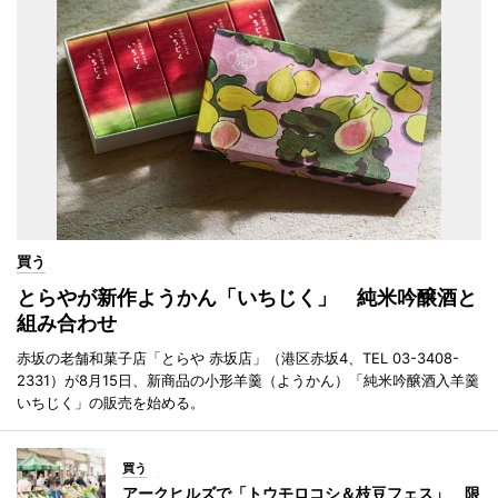
買う
とらやが新作ようかん「いちじく」 純米吟醸酒と
組み合わせ
赤坂の老舗和菓子店「とらや 赤坂店」（港区赤坂4、TEL 03-3408-
2331）が8月15日、新商品の小形羊羹（ようかん）「純米吟醸酒入羊羹
いちじく」の販売を始める。
買う
アークヒルズで「トウモロコシ＆枝豆フェス」 限