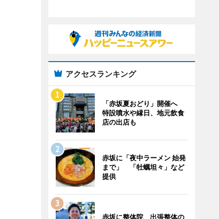
アクセスランキング
「赤坂夏おどり」開催へ
特設噴水や縁日、地元飲食
店の出店も
赤坂に「夜中ラーメン 始発
まで」 「牡蠣坦々」など
提供
赤坂に整体院 出張整体の