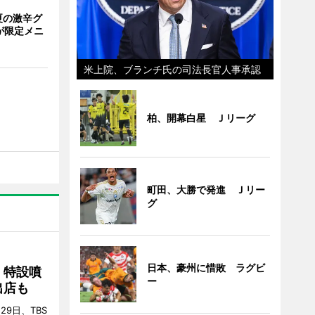
夏の激辛グ
が限定メニ
米上院、ブランチ氏の司法長官人事承認
柏、開幕白星 Ｊリーグ
町田、大勝で発進 Ｊリー
グ
日本、豪州に惜敗 ラグビ
 特設噴
ー
出店も
29日、TBS