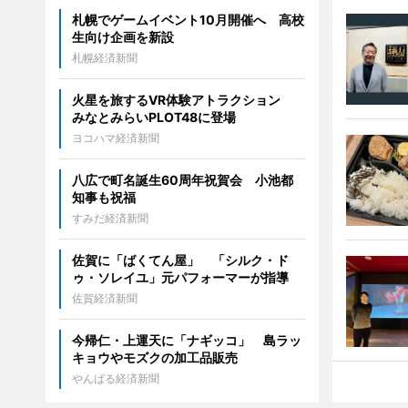
札幌でゲームイベント10月開催へ 高校
生向け企画を新設
札幌経済新聞
火星を旅するVR体験アトラクション
みなとみらいPLOT48に登場
ヨコハマ経済新聞
八広で町名誕生60周年祝賀会 小池都
知事も祝福
すみだ経済新聞
佐賀に「ばくてん屋」 「シルク・ド
ゥ・ソレイユ」元パフォーマーが指導
佐賀経済新聞
今帰仁・上運天に「ナギッコ」 島ラッ
キョウやモズクの加工品販売
やんばる経済新聞