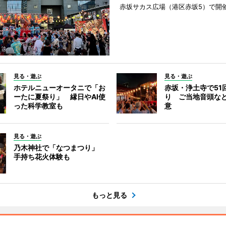
赤坂サカス広場（港区赤坂5）で開
見る・遊ぶ
見る・遊ぶ
ホテルニューオータニで「お
赤坂・浄土寺で51
ーたに夏祭り」 縁日やAI使
り ご当地音頭など
った科学教室も
意
見る・遊ぶ
乃木神社で「なつまつり」
手持ち花火体験も
もっと見る