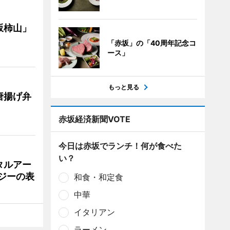
坂柿山」
「赤坂」の「40周年記念コ
ース」
もっと見る
唐揚げ弁
赤坂経済新聞VOTE
今日は赤坂でランチ！何が食べた
い？
タルアー
ジーの表
和食・和定食
中華
イタリアン
ラーメン