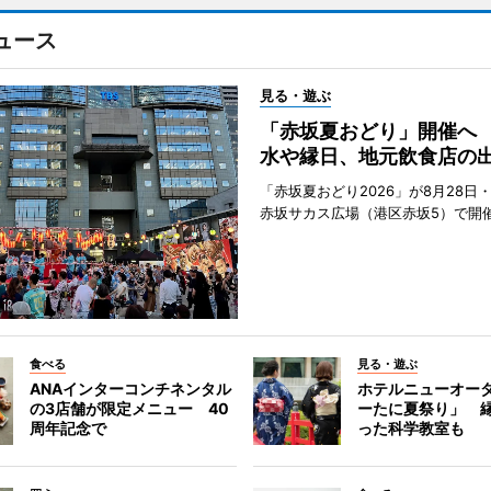
ュース
見る・遊ぶ
「赤坂夏おどり」開催へ
水や縁日、地元飲食店の
「赤坂夏おどり2026」が8月28日・
赤坂サカス広場（港区赤坂5）で開
食べる
見る・遊ぶ
ANAインターコンチネンタル
ホテルニューオー
の3店舗が限定メニュー 40
ーたに夏祭り」 縁
周年記念で
った科学教室も