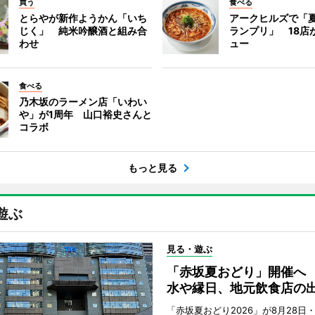
買う
食べる
とらやが新作ようかん「いち
アークヒルズで「
じく」 純米吟醸酒と組み合
ランプリ」 18店
わせ
ュー
食べる
乃木坂のラーメン店「いわい
や」が1周年 山口裕史さんと
コラボ
もっと見る
遊ぶ
見る・遊ぶ
「赤坂夏おどり」開催へ
水や縁日、地元飲食店の
「赤坂夏おどり2026」が8月28日・