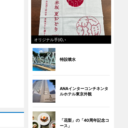
オリジナル手拭い
特設噴水
ANAインターコンチネンタ
ルホテル東京外観
「花梨」の「40周年記念コ
ース」