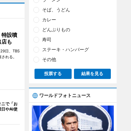
そば、うどん
カレー
どんぶりもの
 特設噴
寿司
出店も
ステーキ・ハンバーグ
29日、TBS
催される。
その他
投票する
結果を見る
ワールドフォトニュース
タニで「お
日やAI使