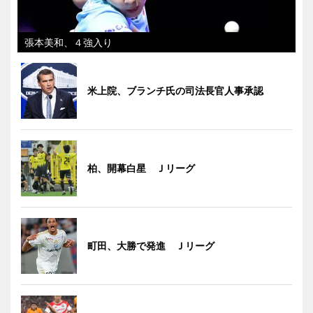
張本美和、４強入り
米上院、ブランチ氏の司法長官人事承認
柏、開幕白星 Ｊリーグ
町田、大勝で発進 Ｊリーグ