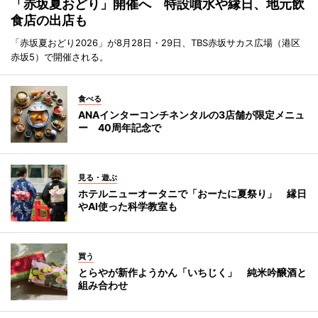
「赤坂夏おどり」開催へ 特設噴水や縁日、地元飲
食店の出店も
「赤坂夏おどり2026」が8月28日・29日、TBS赤坂サカス広場（港区
赤坂5）で開催される。
食べる
ANAインターコンチネンタルの3店舗が限定メニュ
ー 40周年記念で
見る・遊ぶ
ホテルニューオータニで「おーたに夏祭り」 縁日
やAI使った科学教室も
買う
とらやが新作ようかん「いちじく」 純米吟醸酒と
組み合わせ