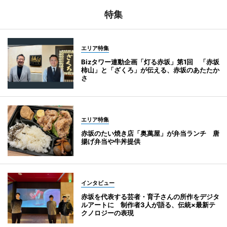
特集
エリア特集
Bizタワー連動企画「灯る赤坂」第1回 「赤坂
柿山」と「ざくろ」が伝える、赤坂のあたたか
さ
エリア特集
赤坂のたい焼き店「奥萬屋」が弁当ランチ 唐
揚げ弁当や牛丼提供
インタビュー
赤坂を代表する芸者・育子さんの所作をデジタ
ルアートに 制作者3人が語る、伝統×最新テ
クノロジーの表現