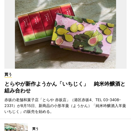
買う
とらやが新作ようかん「いちじく」 純米吟醸酒と
組み合わせ
赤坂の老舗和菓子店「とらや 赤坂店」（港区赤坂4、TEL 03-3408-
2331）が8月15日、新商品の小形羊羹（ようかん）「純米吟醸酒入羊羹
いちじく」の販売を始める。
買う