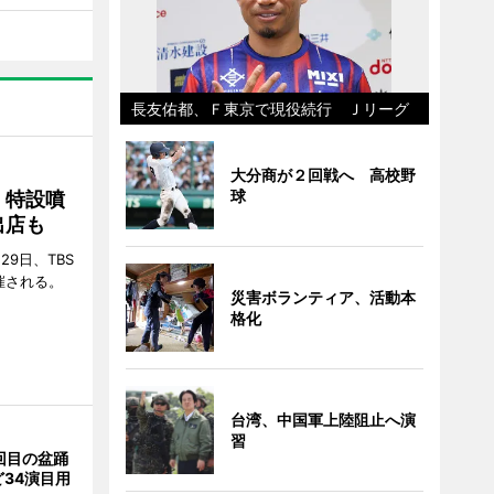
長友佑都、Ｆ東京で現役続行 Ｊリーグ
大分商が２回戦へ 高校野
球
 特設噴
出店も
29日、TBS
催される。
災害ボランティア、活動本
格化
台湾、中国軍上陸阻止へ演
習
回目の盆踊
34演目用