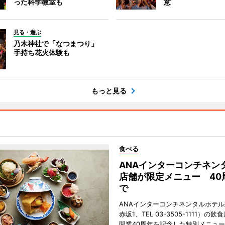
った科学教室も
意
見る・遊ぶ
乃木神社で「なつまつり」
手持ち花火体験も
もっと見る
食べる
ANAインターコンチネン
店舗が限定メニュー 40
で
ANAインターコンチネンタルホテ
赤坂1、TEL 03-3505-1111）の
開業40周年を記念した特別メニュ