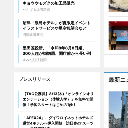
キョウやモズクの加工品販売
やんばる経済新聞
沼津「淡島ホテル」が夏限定イベント
イラストサービスや星空観望会など
沼津経済新聞
墨田区役所、「令和8年8月8日婚」
300人超が婚姻届、開庁前から長い列
すみだ経済新聞
プレスリリース
最新ニ
【TAC公務員】8/13(木)「オンラインオリ
エンテーション（体験入学）」を無料で開
催！学習スタートはじめの1歩！
「APEX24」、ダイワロイネットホテルズ
運営4ホテルへ導入開始 訪日客の“スーツ