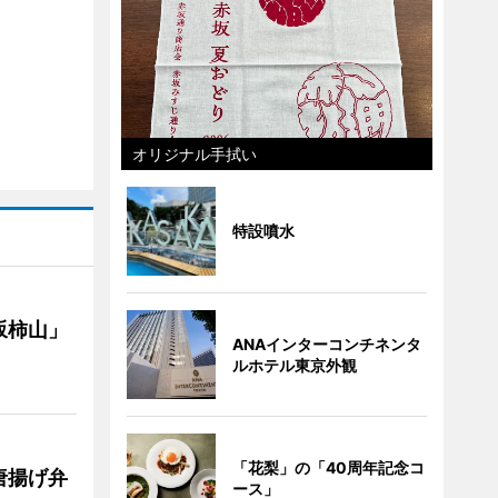
オリジナル手拭い
特設噴水
坂柿山」
ANAインターコンチネンタ
ルホテル東京外観
「花梨」の「40周年記念コ
唐揚げ弁
ース」