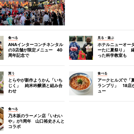
食べる
見る・遊ぶ
ANAインターコンチネンタル
ホテルニューオー
の3店舗が限定メニュー 40
ーたに夏祭り」 縁
周年記念で
った科学教室も
買う
食べる
とらやが新作ようかん「いち
アークヒルズで「
じく」 純米吟醸酒と組み合
ランプリ」 18店
わせ
ュー
食べる
乃木坂のラーメン店「いわい
や」が1周年 山口裕史さんと
コラボ