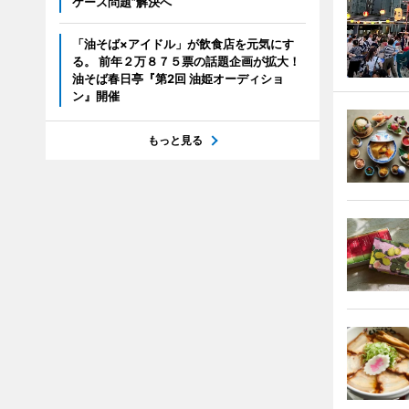
ケース問題”解決へ
「油そば×アイドル」が飲食店を元気にす
る。 前年２万８７５票の話題企画が拡大！
油そば春日亭『第2回 油姫オーディショ
ン』開催
もっと見る