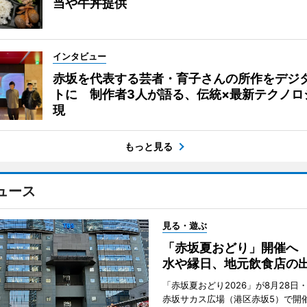
当や牛丼提供
インタビュー
赤坂を代表する芸者・育子さんの所作をデジ
トに 制作者3人が語る、伝統×最新テクノロ
現
もっと見る
ュース
見る・遊ぶ
「赤坂夏おどり」開催へ
水や縁日、地元飲食店の
「赤坂夏おどり2026」が8月28日・
赤坂サカス広場（港区赤坂5）で開