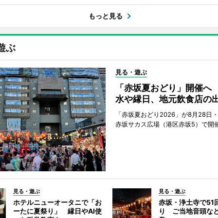
もっと見る
遊ぶ
見る・遊ぶ
「赤坂夏おどり」開催へ
水や縁日、地元飲食店の
「赤坂夏おどり2026」が8月28日・
赤坂サカス広場（港区赤坂5）で開
見る・遊ぶ
見る・遊ぶ
ホテルニューオータニで「お
赤坂・浄土寺で51
ーたに夏祭り」 縁日やAI使
り ご当地音頭など