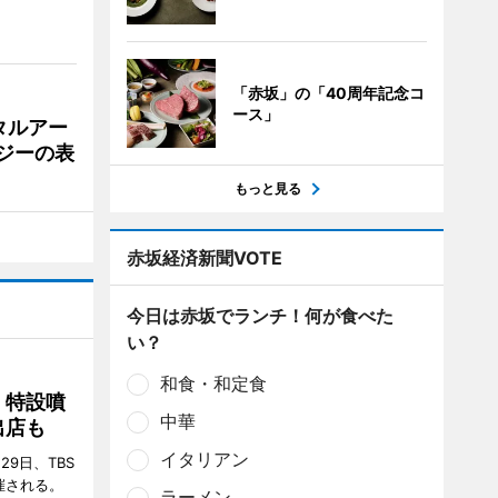
「赤坂」の「40周年記念コ
ース」
タルアー
ジーの表
もっと見る
赤坂経済新聞VOTE
今日は赤坂でランチ！何が食べた
い？
和食・和定食
 特設噴
中華
出店も
イタリアン
29日、TBS
催される。
ラーメン