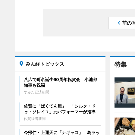
前の
みん経トピックス
特集
八広で町名誕生60周年祝賀会 小池都
知事も祝福
すみだ経済新聞
佐賀に「ばくてん屋」 「シルク・ド
ゥ・ソレイユ」元パフォーマーが指導
佐賀経済新聞
今帰仁・上運天に「ナギッコ」 島ラッ