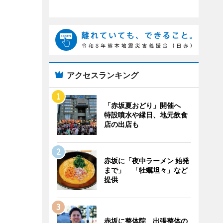
アクセスランキング
「赤坂夏おどり」開催へ
特設噴水や縁日、地元飲食
店の出店も
赤坂に「夜中ラーメン 始発
まで」 「牡蠣坦々」など
提供
赤坂に整体院 出張整体の