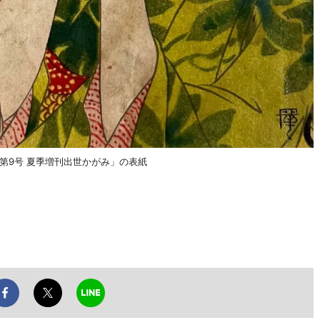
巻第9号 夏季増刊出世かがみ」の表紙