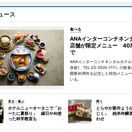
ュース
食べる
ANAインターコンチネン
店舗が限定メニュー 40
で
ANAインターコンチネンタルホテ
赤坂1、TEL 03-3505-1111）の
開業40周年を記念した特別メニュ
いる。
見る・遊ぶ
買う
ホテルニューオータニで「お
とらやが新作よう
ーたに夏祭り」 縁日やAI使
じく」 純米吟醸
った科学教室も
わせ