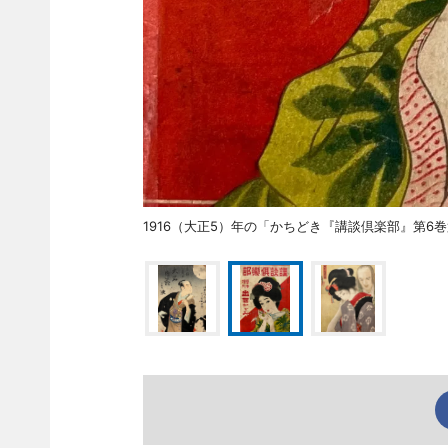
1916（大正5）年の「かちどき『講談倶楽部』第6