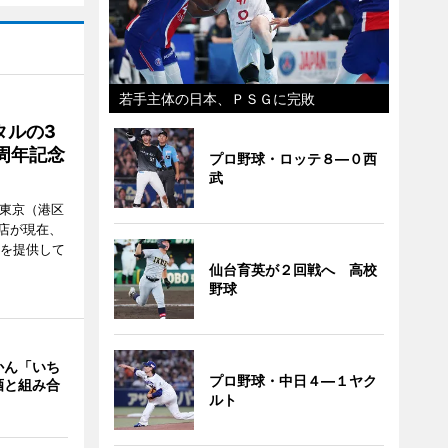
若手主体の日本、ＰＳＧに完敗
タルの3
周年記念
プロ野球・ロッテ８―０西
武
ル東京（港区
飲食店が現在、
ーを提供して
仙台育英が２回戦へ 高校
野球
かん「いち
プロ野球・中日４―１ヤク
酒と組み合
ルト