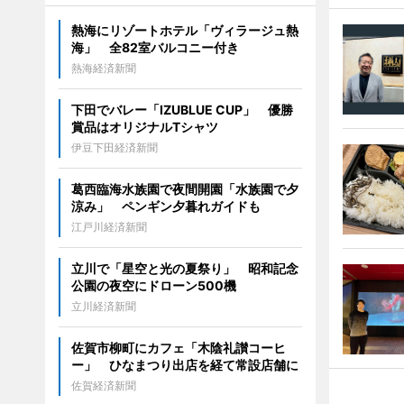
熱海にリゾートホテル「ヴィラージュ熱
海」 全82室バルコニー付き
熱海経済新聞
下田でバレー「IZUBLUE CUP」 優勝
賞品はオリジナルTシャツ
伊豆下田経済新聞
葛西臨海水族園で夜間開園「水族園で夕
涼み」 ペンギン夕暮れガイドも
江戸川経済新聞
立川で「星空と光の夏祭り」 昭和記念
公園の夜空にドローン500機
立川経済新聞
佐賀市柳町にカフェ「木陰礼讃コーヒ
ー」 ひなまつり出店を経て常設店舗に
佐賀経済新聞