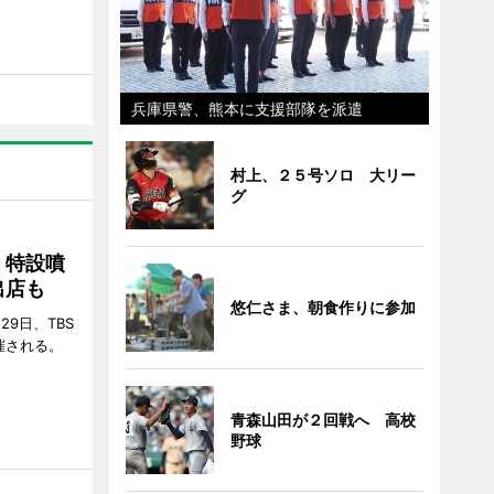
兵庫県警、熊本に支援部隊を派遣
村上、２５号ソロ 大リー
グ
 特設噴
出店も
悠仁さま、朝食作りに参加
29日、TBS
催される。
青森山田が２回戦へ 高校
野球