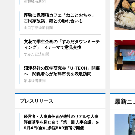
浦和経済新聞
厚狭に保護猫カフェ「ねことおちゃ」
古民家改築、猫との触れ合いも
山口宇部経済新聞
文花で学生企画の「すみだタウンミーテ
ィング」 4テーマで意見交換
すみだ経済新聞
沼津発祥の医学研究会「U-TECH」開催
へ 関係者らが沼津市長を表敬訪問
沼津経済新聞
プレスリリース
最新ニ
経営者・人事責任者が他社のリアルな人事
評価基準を見せ合う「第一回 人事会議」を
9月4日(金)に参謀BAR新宿で開催