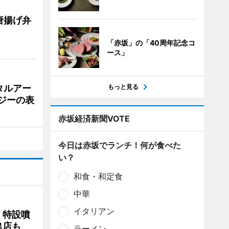
唐揚げ弁
「赤坂」の「40周年記念コ
ース」
タルアー
もっと見る
ジーの表
赤坂経済新聞VOTE
今日は赤坂でランチ！何が食べた
い？
和食・和定食
中華
イタリアン
 特設噴
出店も
ラーメン