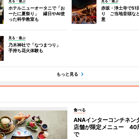
見る・遊ぶ
見る・遊ぶ
ホテルニューオータニで「お
赤坂・浄土寺で51
ーたに夏祭り」 縁日やAI使
り ご当地音頭など
った科学教室も
意
見る・遊ぶ
乃木神社で「なつまつり」
手持ち花火体験も
もっと見る
食べる
ANAインターコンチネン
店舗が限定メニュー 40
で