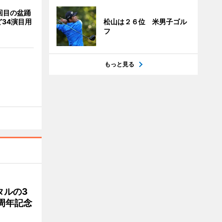
回目の盆踊
34演目用
松山は２６位 米男子ゴル
フ
もっと見る
タルの3
周年記念