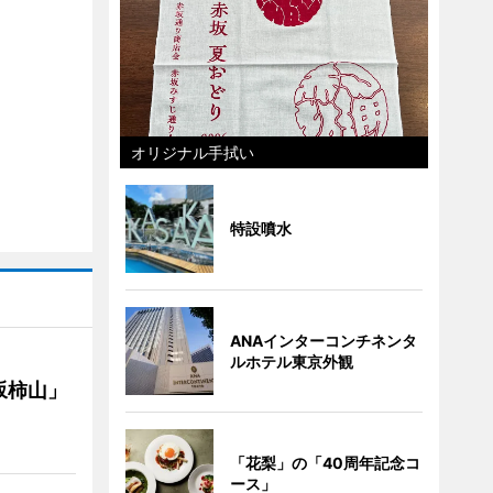
オリジナル手拭い
特設噴水
ANAインターコンチネンタ
ルホテル東京外観
坂柿山」
「花梨」の「40周年記念コ
ース」