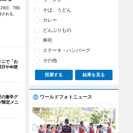
29日、TBS
そば、うどん
催される。
カレー
どんぶりもの
寿司
ステーキ・ハンバーグ
その他
タニで「お
日やAI使
投票する
結果を見る
ワールドフォトニュース
夏の激辛グ
が限定メニ