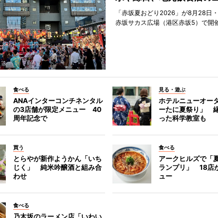
「赤坂夏おどり2026」が8月28日・
赤坂サカス広場（港区赤坂5）で開
食べる
見る・遊ぶ
ANAインターコンチネンタル
ホテルニューオー
の3店舗が限定メニュー 40
ーたに夏祭り」 縁
周年記念で
った科学教室も
買う
食べる
とらやが新作ようかん「いち
アークヒルズで「
じく」 純米吟醸酒と組み合
ランプリ」 18店
わせ
ュー
食べる
乃木坂のラーメン店「いわい