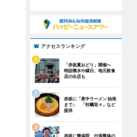
アクセスランキング
「赤坂夏おどり」開催へ
特設噴水や縁日、地元飲食
店の出店も
赤坂に「夜中ラーメン 始発
まで」 「牡蠣坦々」など
提供
赤坂に整体院 出張整体の