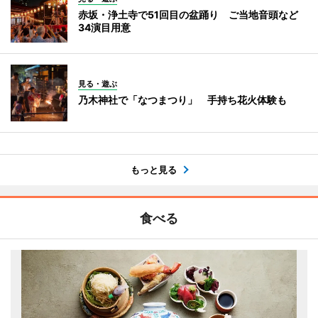
赤坂・浄土寺で51回目の盆踊り ご当地音頭など
34演目用意
見る・遊ぶ
乃木神社で「なつまつり」 手持ち花火体験も
もっと見る
食べる