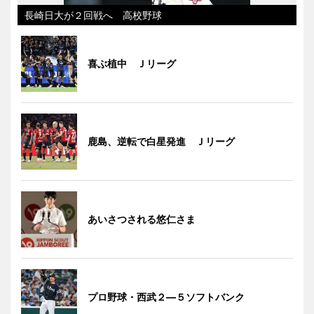
長崎日大が２回戦へ 高校野球
喜ぶ植中 Ｊリーグ
鹿島、逆転で白星発進 Ｊリーグ
あいさつされる悠仁さま
プロ野球・西武２―５ソフトバンク