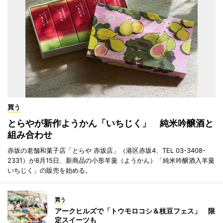
買う
とらやが新作ようかん「いちじく」 純米吟醸酒と
組み合わせ
赤坂の老舗和菓子店「とらや 赤坂店」（港区赤坂4、TEL 03-3408-
2331）が8月15日、新商品の小形羊羹（ようかん）「純米吟醸酒入羊羹
いちじく」の販売を始める。
買う
アークヒルズで「トウモロコシ＆枝豆フェス」 限
定スイーツも