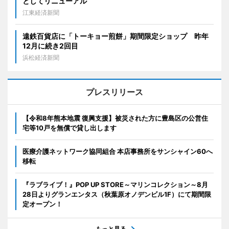
としてリニューアル
江東経済新聞
遠鉄百貨店に「トーキョー煎餅」期間限定ショップ 昨年
12月に続き2回目
浜松経済新聞
プレスリリース
【令和8年熊本地震 復興支援】被災された方に豊島区の公営住
宅等10戸を無償で貸し出します
医療介護ネットワーク協同組合 本店事務所をサンシャイン60へ
移転
『ラブライブ！』POP UP STORE～マリンコレクション～8月
28日よりグランエンタス（秋葉原オノデンビル1F）にて期間限
定オープン！
もっと見る