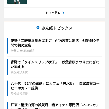
もっと見る
みん経トピックス
伊勢「二軒茶屋餅角屋本店」が内宮前に出店 創業450年
間で初の支店
伊勢志摩経済新聞
皆野で「タイムスリップ横丁」 秩父音頭まつりににぎわ
い添える
秩父経済新聞
八千代「52間の縁側」にカフェ「PUKU」 自家焙煎コー
ヒーやカレー提供
船橋経済新聞
江東・清澄白河の雑貨店、猫アイテム専門店「ネコシカ」