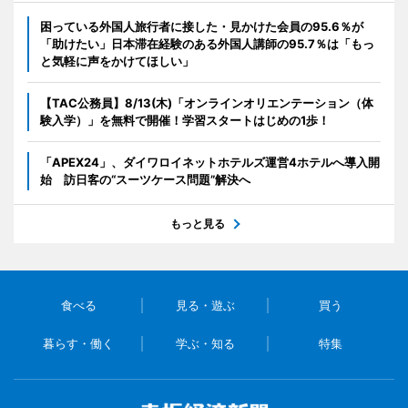
困っている外国人旅行者に接した・見かけた会員の95.6％が
「助けたい」日本滞在経験のある外国人講師の95.7％は「もっ
と気軽に声をかけてほしい」
【TAC公務員】8/13(木)「オンラインオリエンテーション（体
験入学）」を無料で開催！学習スタートはじめの1歩！
「APEX24」、ダイワロイネットホテルズ運営4ホテルへ導入開
始 訪日客の“スーツケース問題”解決へ
もっと見る
食べる
見る・遊ぶ
買う
暮らす・働く
学ぶ・知る
特集