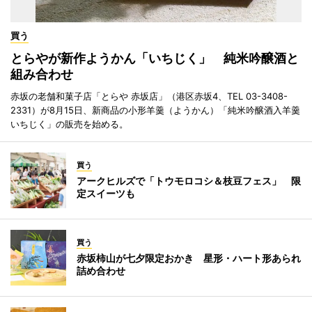
買う
とらやが新作ようかん「いちじく」 純米吟醸酒と
組み合わせ
赤坂の老舗和菓子店「とらや 赤坂店」（港区赤坂4、TEL 03-3408-
2331）が8月15日、新商品の小形羊羹（ようかん）「純米吟醸酒入羊羹
いちじく」の販売を始める。
買う
アークヒルズで「トウモロコシ＆枝豆フェス」 限
定スイーツも
買う
赤坂柿山が七夕限定おかき 星形・ハート形あられ
詰め合わせ