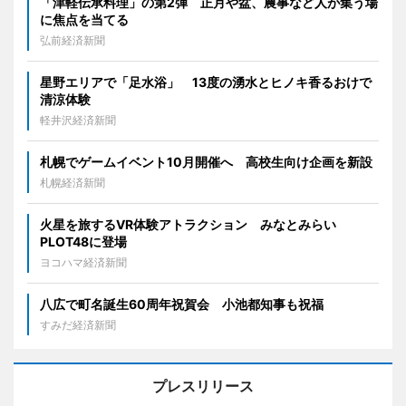
「津軽伝承料理」の第2弾 正月や盆、農事など人が集う場
に焦点を当てる
弘前経済新聞
星野エリアで「足水浴」 13度の湧水とヒノキ香るおけで
清涼体験
軽井沢経済新聞
札幌でゲームイベント10月開催へ 高校生向け企画を新設
札幌経済新聞
火星を旅するVR体験アトラクション みなとみらい
PLOT48に登場
ヨコハマ経済新聞
八広で町名誕生60周年祝賀会 小池都知事も祝福
すみだ経済新聞
プレスリリース