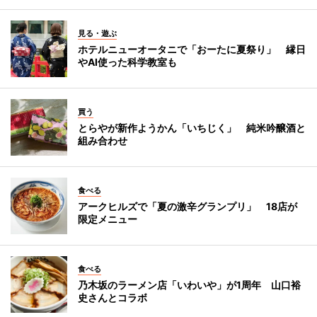
見る・遊ぶ
ホテルニューオータニで「おーたに夏祭り」 縁日
やAI使った科学教室も
買う
とらやが新作ようかん「いちじく」 純米吟醸酒と
組み合わせ
食べる
アークヒルズで「夏の激辛グランプリ」 18店が
限定メニュー
食べる
乃木坂のラーメン店「いわいや」が1周年 山口裕
史さんとコラボ