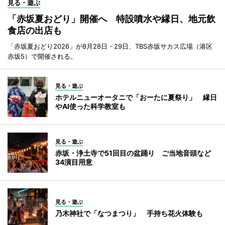
見る・遊ぶ
「赤坂夏おどり」開催へ 特設噴水や縁日、地元飲
食店の出店も
「赤坂夏おどり2026」が8月28日・29日、TBS赤坂サカス広場（港区
赤坂5）で開催される。
見る・遊ぶ
ホテルニューオータニで「おーたに夏祭り」 縁日
やAI使った科学教室も
見る・遊ぶ
赤坂・浄土寺で51回目の盆踊り ご当地音頭など
34演目用意
見る・遊ぶ
乃木神社で「なつまつり」 手持ち花火体験も