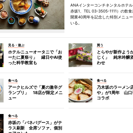
ANAインターコンチネンタルホテ
赤坂1、TEL 03-3505-1111）の
開業40周年を記念した特別メニュ
いる。
見る・遊ぶ
買う
ホテルニューオータニで「お
とらやが新作よう
ーたに夏祭り」 縁日やAI使
じく」 純米吟醸
った科学教室も
わせ
食べる
食べる
アークヒルズで「夏の激辛グ
乃木坂のラーメン
ランプリ」 18店が限定メニ
や」が1周年 山口
ュー
コラボ
食べる
赤坂の「バネバグース」がテ
ラス刷新 全席ソファ、個別