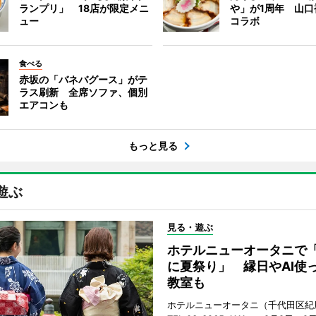
ランプリ」 18店が限定メニ
や」が1周年 山口
ュー
コラボ
食べる
赤坂の「バネバグース」がテ
ラス刷新 全席ソファ、個別
エアコンも
もっと見る
遊ぶ
見る・遊ぶ
ホテルニューオータニで
に夏祭り」 縁日やAI使
教室も
ホテルニューオータニ（千代田区紀