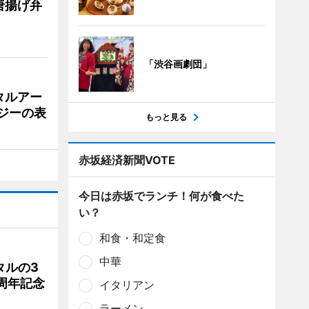
唐揚げ弁
「渋谷画劇団」
タルアー
ジーの表
もっと見る
赤坂経済新聞VOTE
今日は赤坂でランチ！何が食べた
い？
和食・和定食
中華
タルの3
周年記念
イタリアン
ラーメン