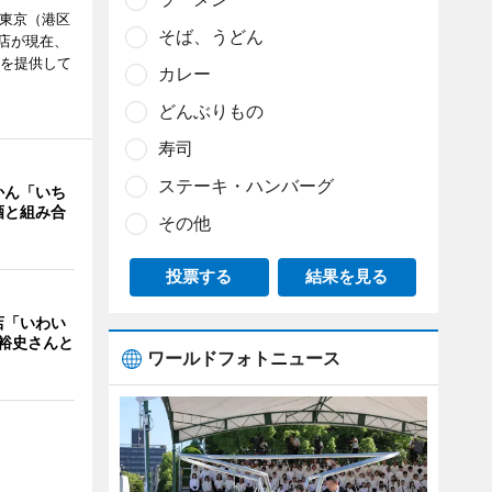
ル東京（港区
そば、うどん
飲食店が現在、
ーを提供して
カレー
どんぶりもの
寿司
ステーキ・ハンバーグ
かん「いち
酒と組み合
その他
投票する
結果を見る
店「いわい
裕史さんと
ワールドフォトニュース