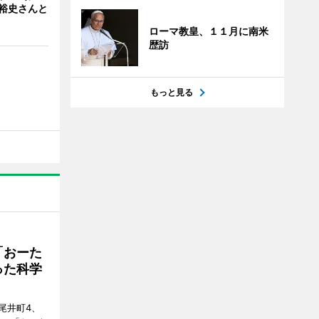
裕史さんと
ローマ教皇、１１月に南米
歴訪
もっと見る
「おーた
った科学
尾井町4、