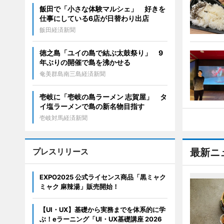
飯田で「小さな体験マルシェ」 好きを
仕事にしている6店が日替わり出店
飯田経済新聞
徳之島「ユイの島で結ぶ太鼓祭り」 9
年ぶりの開催で島を沸かせる
奄美群島南三島経済新聞
壱岐に「壱岐の島ラーメン 志賀屋」 タ
イ塩ラーメンで島の新名物目指す
壱岐対馬経済新聞
プレスリリース
最新ニ
EXPO2025 公式ライセンス商品「黒ミャク
ミャク 麻辣湯」販売開始！
【UI・UX】基礎から実務までを体系的に学
ぶ！eラーニング「UI・UX基礎講座 2026