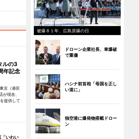
被爆８１年、広島原爆の日
ドローン企業社長、車爆破
で重傷
タルの3
周年記念
ハシナ前首相「母国を正し
ル東京（港区
い道に」
飲食店が現在、
ーを提供して
独空港に爆発物搭載ドロー
ン
店「いわい