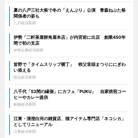
夏の八戸三社大祭で冬の「えんぶり」公演 青森ねぶた祭
関係者の姿も
八戸経済新聞
伊勢「二軒茶屋餅角屋本店」が内宮前に出店 創業450年
間で初の支店
伊勢志摩経済新聞
皆野で「タイムスリップ横丁」 秩父音頭まつりににぎわ
い添える
秩父経済新聞
八千代「52間の縁側」にカフェ「PUKU」 自家焙煎コー
ヒーやカレー提供
船橋経済新聞
江東・清澄白河の雑貨店、猫アイテム専門店「ネコシカ」
としてリニューアル
江東経済新聞