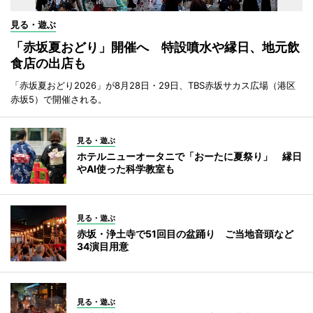
見る・遊ぶ
「赤坂夏おどり」開催へ 特設噴水や縁日、地元飲
食店の出店も
「赤坂夏おどり2026」が8月28日・29日、TBS赤坂サカス広場（港区
赤坂5）で開催される。
見る・遊ぶ
ホテルニューオータニで「おーたに夏祭り」 縁日
やAI使った科学教室も
見る・遊ぶ
赤坂・浄土寺で51回目の盆踊り ご当地音頭など
34演目用意
見る・遊ぶ