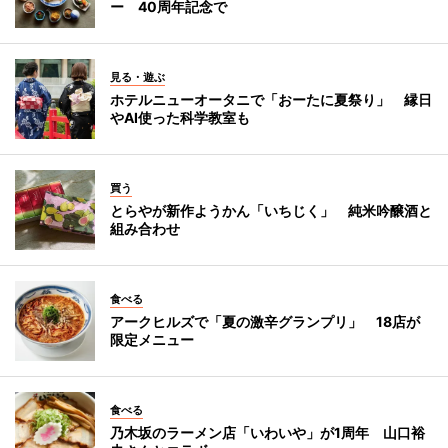
ー 40周年記念で
見る・遊ぶ
ホテルニューオータニで「おーたに夏祭り」 縁日
やAI使った科学教室も
買う
とらやが新作ようかん「いちじく」 純米吟醸酒と
組み合わせ
食べる
アークヒルズで「夏の激辛グランプリ」 18店が
限定メニュー
食べる
乃木坂のラーメン店「いわいや」が1周年 山口裕