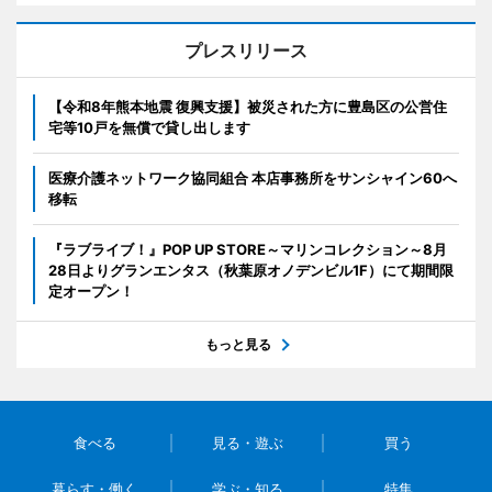
プレスリリース
【令和8年熊本地震 復興支援】被災された方に豊島区の公営住
宅等10戸を無償で貸し出します
医療介護ネットワーク協同組合 本店事務所をサンシャイン60へ
移転
『ラブライブ！』POP UP STORE～マリンコレクション～8月
28日よりグランエンタス（秋葉原オノデンビル1F）にて期間限
定オープン！
もっと見る
食べる
見る・遊ぶ
買う
暮らす・働く
学ぶ・知る
特集