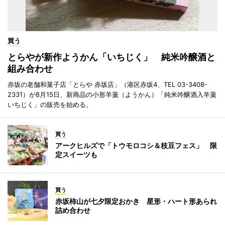
買う
とらやが新作ようかん「いちじく」 純米吟醸酒と
組み合わせ
赤坂の老舗和菓子店「とらや 赤坂店」（港区赤坂4、TEL 03-3408-
2331）が8月15日、新商品の小形羊羹（ようかん）「純米吟醸酒入羊羹
いちじく」の販売を始める。
買う
アークヒルズで「トウモロコシ＆枝豆フェス」 限
定スイーツも
買う
赤坂柿山が七夕限定おかき 星形・ハート形あられ
詰め合わせ