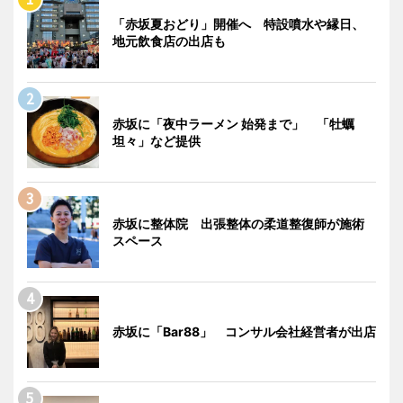
「赤坂夏おどり」開催へ 特設噴水や縁日、
地元飲食店の出店も
赤坂に「夜中ラーメン 始発まで」 「牡蠣
坦々」など提供
赤坂に整体院 出張整体の柔道整復師が施術
スペース
赤坂に「Bar88」 コンサル会社経営者が出店