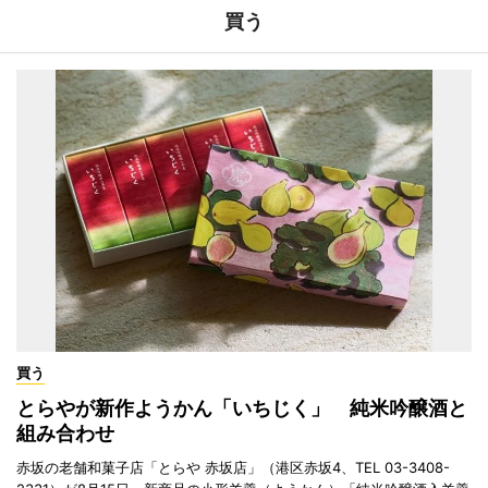
買う
買う
とらやが新作ようかん「いちじく」 純米吟醸酒と
組み合わせ
赤坂の老舗和菓子店「とらや 赤坂店」（港区赤坂4、TEL 03-3408-