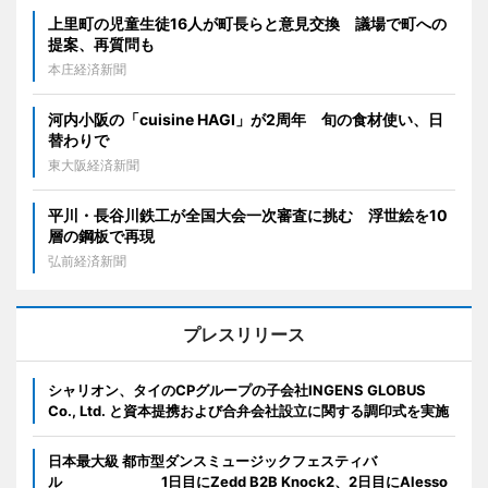
上里町の児童生徒16人が町長らと意見交換 議場で町への
提案、再質問も
本庄経済新聞
河内小阪の「cuisine HAGI」が2周年 旬の食材使い、日
替わりで
東大阪経済新聞
平川・長谷川鉄工が全国大会一次審査に挑む 浮世絵を10
層の鋼板で再現
弘前経済新聞
プレスリリース
シャリオン、タイのCPグループの子会社INGENS GLOBUS
Co., Ltd. と資本提携および合弁会社設立に関する調印式を実施
日本最大級 都市型ダンスミュージックフェスティバ
ル 1日目にZedd B2B Knock2、2日目にAlesso