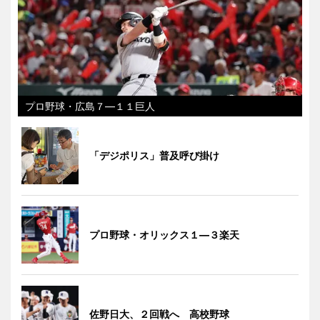
プロ野球・広島７―１１巨人
「デジポリス」普及呼び掛け
プロ野球・オリックス１―３楽天
佐野日大、２回戦へ 高校野球