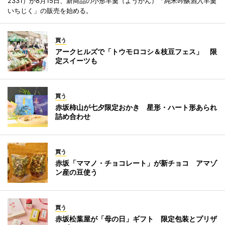
2331）が8月15日、新商品の小形羊羹（ようかん）「純米吟醸酒入羊羹
いちじく」の販売を始める。
買う
アークヒルズで「トウモロコシ＆枝豆フェス」 限
定スイーツも
買う
赤坂柿山が七夕限定おかき 星形・ハート形あられ
詰め合わせ
買う
赤坂「ママノ・チョコレート」が新チョコ アマゾ
ン産の豆使う
買う
赤坂松葉屋が「母の日」ギフト 限定包装とプリザ