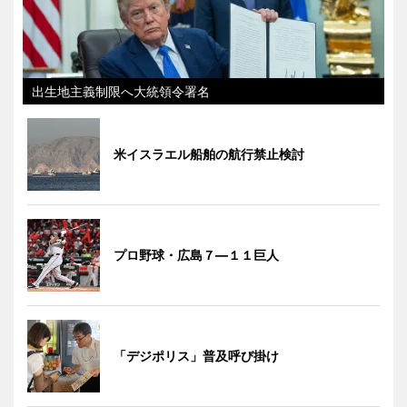
出生地主義制限へ大統領令署名
米イスラエル船舶の航行禁止検討
プロ野球・広島７―１１巨人
「デジポリス」普及呼び掛け