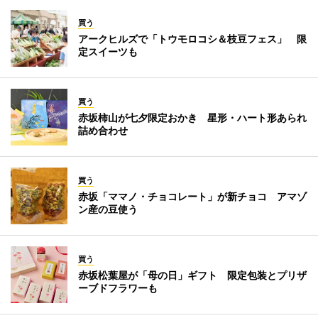
買う
アークヒルズで「トウモロコシ＆枝豆フェス」 限
定スイーツも
買う
赤坂柿山が七夕限定おかき 星形・ハート形あられ
詰め合わせ
買う
赤坂「ママノ・チョコレート」が新チョコ アマゾ
ン産の豆使う
買う
赤坂松葉屋が「母の日」ギフト 限定包装とプリザ
ーブドフラワーも