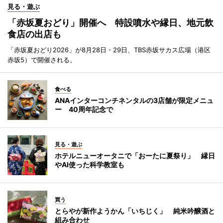
見る・遊ぶ
「赤坂夏おどり」開催へ 特設噴水や縁日、地元飲
食店の出店も
「赤坂夏おどり2026」が8月28日・29日、TBS赤坂サカス広場（港区
赤坂5）で開催される。
食べる
ANAインターコンチネンタルの3店舗が限定メニュ
ー 40周年記念で
見る・遊ぶ
ホテルニューオータニで「おーたに夏祭り」 縁日
やAI使った科学教室も
買う
とらやが新作ようかん「いちじく」 純米吟醸酒と
組み合わせ