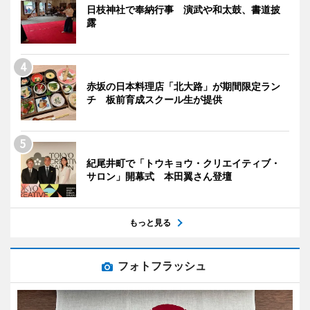
日枝神社で奉納行事 演武や和太鼓、書道披
露
赤坂の日本料理店「北大路」が期間限定ラン
チ 板前育成スクール生が提供
紀尾井町で「トウキョウ・クリエイティブ・
サロン」開幕式 本田翼さん登壇
もっと見る
フォトフラッシュ