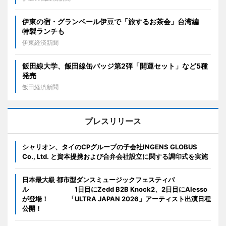
伊東の宿・グランベール伊豆で「旅するお茶会」台湾編
特製ランチも
伊東経済新聞
飯田線大学、飯田線缶バッジ第2弾「開運セット」など5種
発売
飯田経済新聞
プレスリリース
シャリオン、タイのCPグループの子会社INGENS GLOBUS
Co., Ltd. と資本提携および合弁会社設立に関する調印式を実施
日本最大級 都市型ダンスミュージックフェスティバ
ル 1日目にZedd B2B Knock2、2日目にAlesso
が登場！ 「ULTRA JAPAN 2026」アーティスト出演日程
公開！