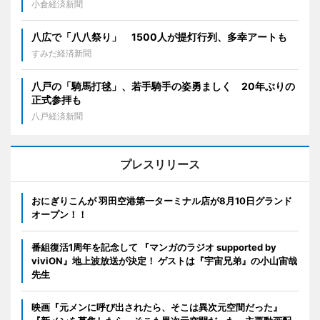
小倉経済新聞
八広で「八八祭り」 1500人が提灯行列、多幸アートも
すみだ経済新聞
八戸の「騎馬打毬」、若手騎手の姿勇ましく 20年ぶりの
正式参拝も
八戸経済新聞
プレスリリース
おにぎりこんが 羽田空港第一ターミナル店が8月10日グランド
オープン！！
番組復活1周年を記念して 『マンガのラジオ supported by
viviON』地上波放送が決定！ ゲストは『宇宙兄弟』の小山宙哉
先生
映画『元メンに呼び出されたら、そこは異次元空間だった』