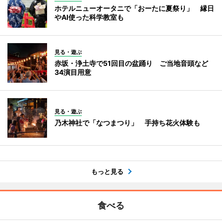
ホテルニューオータニで「おーたに夏祭り」 縁日
やAI使った科学教室も
見る・遊ぶ
赤坂・浄土寺で51回目の盆踊り ご当地音頭など
34演目用意
見る・遊ぶ
乃木神社で「なつまつり」 手持ち花火体験も
もっと見る
食べる