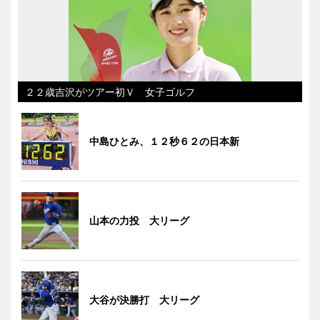
２２歳吉沢がツアー初Ｖ 女子ゴルフ
中島ひとみ、１２秒６２の日本新
山本の力投 大リーグ
大谷が決勝打 大リーグ