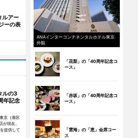
タルアー
ジーの表
ANAインターコンチネンタルホテル東京
外観
「花梨」の「40周年記念コ
ース」
タルの3
「赤坂」の「40周年記念コ
周年記念
ース」
ル東京（港区
飲食店が現在、
「雲海」の「恵」会席コー
ーを提供して
ス