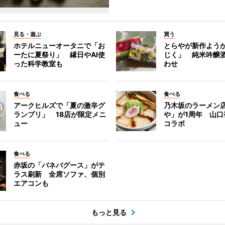
見る・遊ぶ
買う
ホテルニューオータニで「お
とらやが新作よう
ーたに夏祭り」 縁日やAI使
じく」 純米吟醸
った科学教室も
わせ
食べる
食べる
アークヒルズで「夏の激辛グ
乃木坂のラーメン
ランプリ」 18店が限定メニ
や」が1周年 山口
ュー
コラボ
食べる
赤坂の「バネバグース」がテ
ラス刷新 全席ソファ、個別
エアコンも
もっと見る