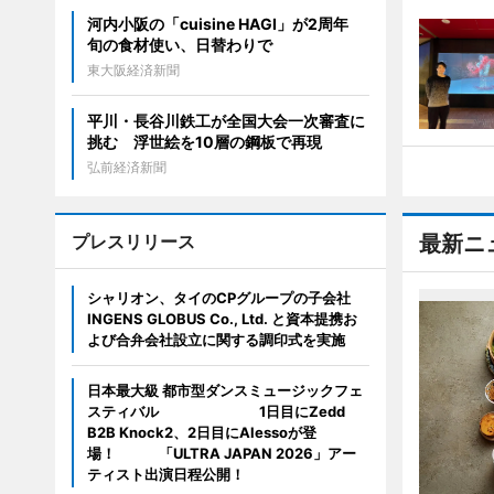
河内小阪の「cuisine HAGI」が2周年
旬の食材使い、日替わりで
東大阪経済新聞
平川・長谷川鉄工が全国大会一次審査に
挑む 浮世絵を10層の鋼板で再現
弘前経済新聞
プレスリリース
最新ニ
シャリオン、タイのCPグループの子会社
INGENS GLOBUS Co., Ltd. と資本提携お
よび合弁会社設立に関する調印式を実施
日本最大級 都市型ダンスミュージックフェ
スティバル 1日目にZedd
B2B Knock2、2日目にAlessoが登
場！ 「ULTRA JAPAN 2026」アー
ティスト出演日程公開！