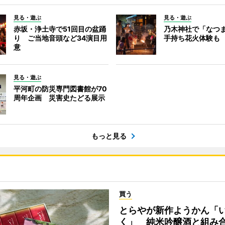
見る・遊ぶ
見る・遊ぶ
赤坂・浄土寺で51回目の盆踊
乃木神社で「なつ
り ご当地音頭など34演目用
手持ち花火体験も
意
見る・遊ぶ
平河町の防災専門図書館が70
周年企画 災害史たどる展示
もっと見る
買う
とらやが新作ようかん「
く」 純米吟醸酒と組み