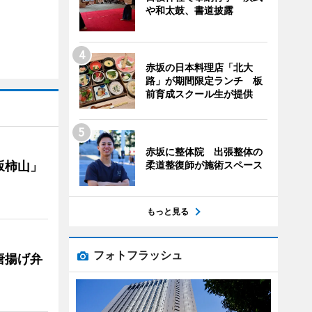
や和太鼓、書道披露
赤坂の日本料理店「北大
路」が期間限定ランチ 板
前育成スクール生が提供
赤坂に整体院 出張整体の
柔道整復師が施術スペース
坂柿山」
もっと見る
フォトフラッシュ
唐揚げ弁