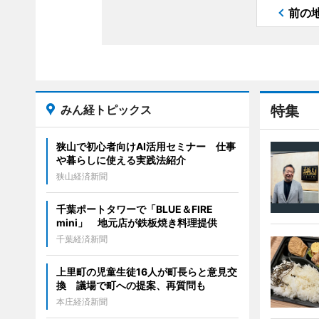
前の
みん経トピックス
特集
狭山で初心者向けAI活用セミナー 仕事
や暮らしに使える実践法紹介
狭山経済新聞
千葉ポートタワーで「BLUE＆FIRE
mini」 地元店が鉄板焼き料理提供
千葉経済新聞
上里町の児童生徒16人が町長らと意見交
換 議場で町への提案、再質問も
本庄経済新聞