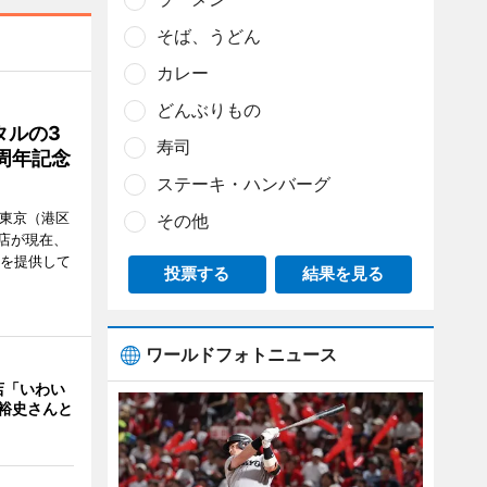
そば、うどん
カレー
どんぶりもの
タルの3
寿司
周年記念
ステーキ・ハンバーグ
ル東京（港区
その他
飲食店が現在、
ーを提供して
投票する
結果を見る
ワールドフォトニュース
店「いわい
裕史さんと