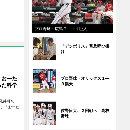
プロ野球・広島７―１１巨人
「デジポリス」普及呼び掛
け
「おーた
プロ野球・オリックス１―
３楽天
った科学
尾井町4、
・9日、「おーた
佐野日大、２回戦へ 高校
野球