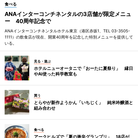
食べる
ANAインターコンチネンタルの3店舗が限定メニュ
ー 40周年記念で
ANAインターコンチネンタルホテル東京（港区赤坂1、TEL 03-3505-
1111）の飲食店が現在、開業40周年を記念した特別メニューを提供して
いる。
見る・遊ぶ
ホテルニューオータニで「おーたに夏祭り」 縁日
やAI使った科学教室も
買う
とらやが新作ようかん「いちじく」 純米吟醸酒と
組み合わせ
食べる
アークヒルズで「夏の激辛グランプリ」 18店が