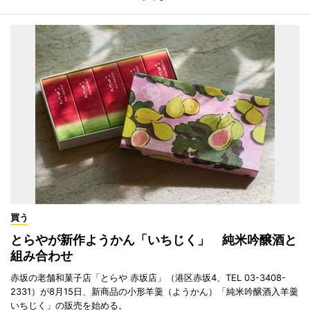
買う
とらやが新作ようかん「いちじく」 純米吟醸酒と
組み合わせ
赤坂の老舗和菓子店「とらや 赤坂店」（港区赤坂4、TEL 03-3408-
2331）が8月15日、新商品の小形羊羹（ようかん）「純米吟醸酒入羊羹
いちじく」の販売を始める。