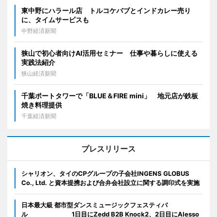
東中野にハラール店 トルコケバブとインドカレー売り
に、タイムサービスも
中野経済新聞
狭山で初心者向けAI活用セミナー 仕事や暮らしに使える
実践法紹介
狭山経済新聞
千葉ポートタワーで「BLUE＆FIRE mini」 地元店が鉄板
焼き料理提供
千葉経済新聞
プレスリリース
シャリオン、タイのCPグループの子会社INGENS GLOBUS
Co., Ltd. と資本提携および合弁会社設立に関する調印式を実施
日本最大級 都市型ダンスミュージックフェスティバ
ル 1日目にZedd B2B Knock2、2日目にAlesso