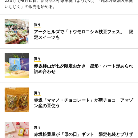
2331）が8月15日、新商品の小形羊羹（ようかん）「純米吟醸酒入羊羹
いちじく」の販売を始める。
買う
アークヒルズで「トウモロコシ＆枝豆フェス」 限
定スイーツも
買う
赤坂柿山が七夕限定おかき 星形・ハート形あられ
詰め合わせ
買う
赤坂「ママノ・チョコレート」が新チョコ アマゾ
ン産の豆使う
買う
赤坂松葉屋が「母の日」ギフト 限定包装とプリザ