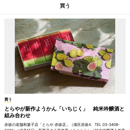
買う
買う
とらやが新作ようかん「いちじく」 純米吟醸酒と
組み合わせ
赤坂の老舗和菓子店「とらや 赤坂店」（港区赤坂4、TEL 03-3408-