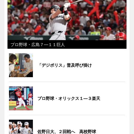
プロ野球・広島７―１１巨人
「デジポリス」普及呼び掛け
プロ野球・オリックス１―３楽天
佐野日大、２回戦へ 高校野球