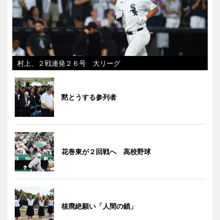
村上、２戦連発２６号 大リーグ
黙とうする参列者
花巻東が２回戦へ 高校野球
核廃絶願い「人間の鎖」