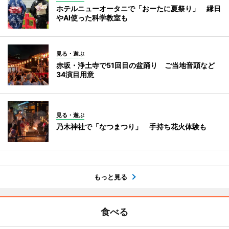
ホテルニューオータニで「おーたに夏祭り」 縁日
やAI使った科学教室も
見る・遊ぶ
赤坂・浄土寺で51回目の盆踊り ご当地音頭など
34演目用意
見る・遊ぶ
乃木神社で「なつまつり」 手持ち花火体験も
もっと見る
食べる