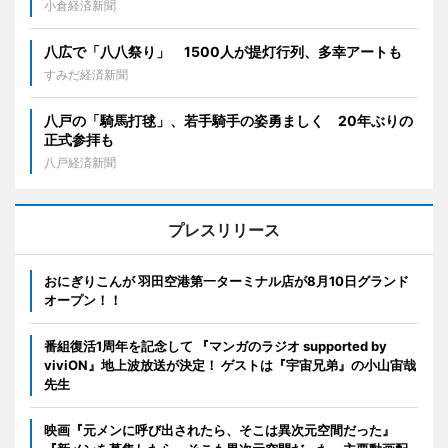
小倉経済新聞
八広で「八八祭り」 1500人が提灯行列、多幸アートも
すみだ経済新聞
八戸の「騎馬打毬」、若手騎手の姿勇ましく 20年ぶりの
正式参拝も
八戸経済新聞
プレスリリース
おにぎりこんが 羽田空港第一ターミナル店が8月10日グランド
オープン！！
番組復活1周年を記念して 『マンガのラジオ supported by
viviON』地上波放送が決定！ ゲストは『宇宙兄弟』の小山宙哉
先生
映画『元メンに呼び出されたら、そこは異次元空間だった』