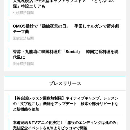
大丸札幌店で任天堂ポップアップストア 「どうぶつの
森」特設エリアも
札幌経済新聞
OMO5函館で「函館夜景の日」 手回しオルガンで野外劇
テーマ曲
函館経済新聞
香港・九龍塘に韓国料理店「Social」 韓国定番料理を現
代風に
香港経済新聞
プレスリリース
【英会話レッスン回数無制限】ネイティブキャンプ、レッスン
の「文字起こし」機能をアップデート 検索や部分リピートな
ど新機能を追加
本編完結＆TVアニメ化決定！「悪役のエンディングは死のみ」
完結記念イベントを8/9よりピッコマで開催