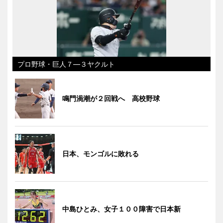
プロ野球・巨人７―３ヤクルト
鳴門渦潮が２回戦へ 高校野球
日本、モンゴルに敗れる
中島ひとみ、女子１００障害で日本新