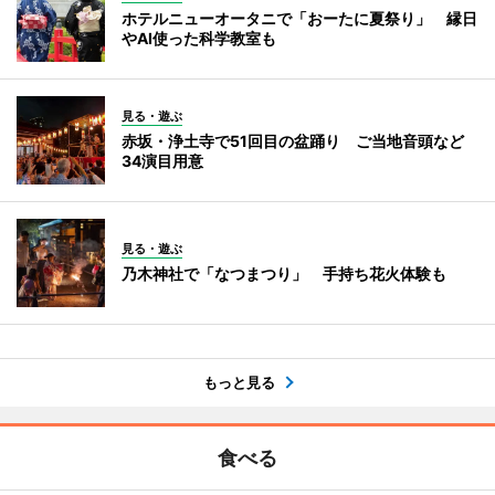
ホテルニューオータニで「おーたに夏祭り」 縁日
やAI使った科学教室も
見る・遊ぶ
赤坂・浄土寺で51回目の盆踊り ご当地音頭など
34演目用意
見る・遊ぶ
乃木神社で「なつまつり」 手持ち花火体験も
もっと見る
食べる