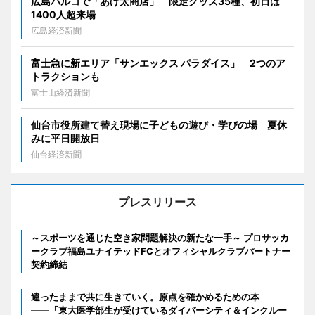
広島パルコで「あげ太商店」 限定グッズ35種、初日は
1400人超来場
広島経済新聞
富士急に新エリア「サンエックス パラダイス」 2つのア
トラクションも
富士山経済新聞
仙台市役所建て替え現場に子どもの遊び・学びの場 夏休
みに平日開放日
仙台経済新聞
プレスリリース
～スポーツを通じた空き家問題解決の新たな一手～ プロサッカ
ークラブ福島ユナイテッドFCとオフィシャルクラブパートナー
契約締結
違ったままで共に生きていく。原点を確かめるための本
――『東大医学部生が受けているダイバーシティ＆インクルー