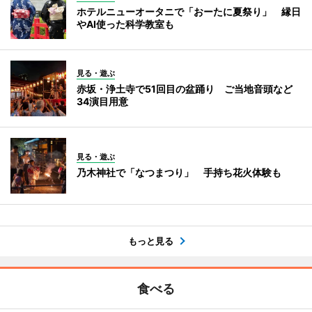
ホテルニューオータニで「おーたに夏祭り」 縁日
やAI使った科学教室も
見る・遊ぶ
赤坂・浄土寺で51回目の盆踊り ご当地音頭など
34演目用意
見る・遊ぶ
乃木神社で「なつまつり」 手持ち花火体験も
もっと見る
食べる