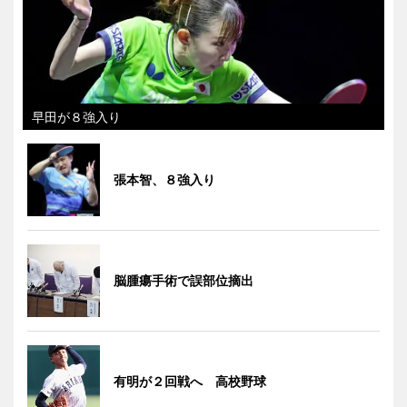
早田が８強入り
張本智、８強入り
脳腫瘍手術で誤部位摘出
有明が２回戦へ 高校野球