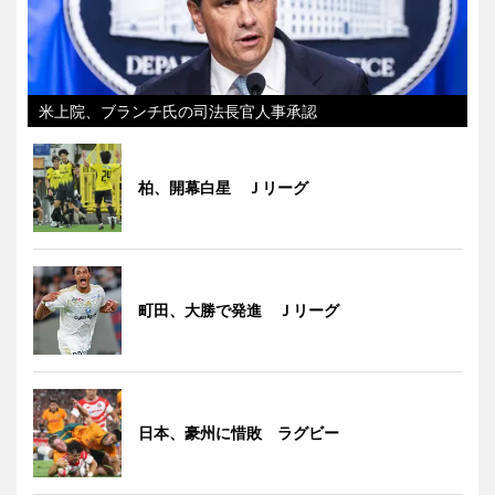
米上院、ブランチ氏の司法長官人事承認
柏、開幕白星 Ｊリーグ
町田、大勝で発進 Ｊリーグ
日本、豪州に惜敗 ラグビー