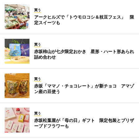
買う
アークヒルズで「トウモロコシ＆枝豆フェス」 限
定スイーツも
買う
赤坂柿山が七夕限定おかき 星形・ハート形あられ
詰め合わせ
買う
赤坂「ママノ・チョコレート」が新チョコ アマゾ
ン産の豆使う
買う
赤坂松葉屋が「母の日」ギフト 限定包装とプリザ
ーブドフラワーも