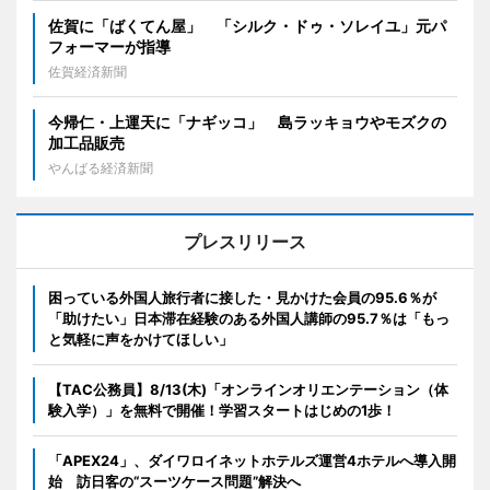
佐賀に「ばくてん屋」 「シルク・ドゥ・ソレイユ」元パ
フォーマーが指導
佐賀経済新聞
今帰仁・上運天に「ナギッコ」 島ラッキョウやモズクの
加工品販売
やんばる経済新聞
プレスリリース
困っている外国人旅行者に接した・見かけた会員の95.6％が
「助けたい」日本滞在経験のある外国人講師の95.7％は「もっ
と気軽に声をかけてほしい」
【TAC公務員】8/13(木)「オンラインオリエンテーション（体
験入学）」を無料で開催！学習スタートはじめの1歩！
「APEX24」、ダイワロイネットホテルズ運営4ホテルへ導入開
始 訪日客の“スーツケース問題”解決へ