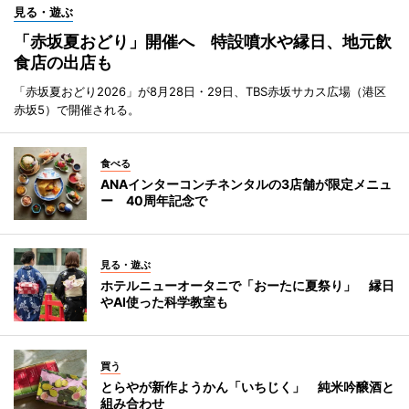
見る・遊ぶ
「赤坂夏おどり」開催へ 特設噴水や縁日、地元飲
食店の出店も
「赤坂夏おどり2026」が8月28日・29日、TBS赤坂サカス広場（港区
赤坂5）で開催される。
食べる
ANAインターコンチネンタルの3店舗が限定メニュ
ー 40周年記念で
見る・遊ぶ
ホテルニューオータニで「おーたに夏祭り」 縁日
やAI使った科学教室も
買う
とらやが新作ようかん「いちじく」 純米吟醸酒と
組み合わせ