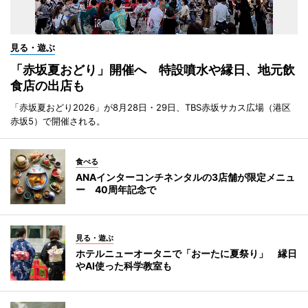
見る・遊ぶ
「赤坂夏おどり」開催へ 特設噴水や縁日、地元飲
食店の出店も
「赤坂夏おどり2026」が8月28日・29日、TBS赤坂サカス広場（港区
赤坂5）で開催される。
食べる
ANAインターコンチネンタルの3店舗が限定メニュ
ー 40周年記念で
見る・遊ぶ
ホテルニューオータニで「おーたに夏祭り」 縁日
やAI使った科学教室も