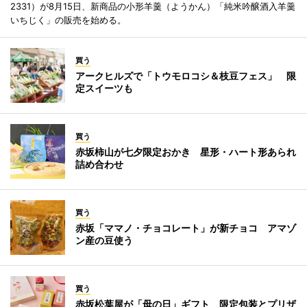
2331）が8月15日、新商品の小形羊羹（ようかん）「純米吟醸酒入羊羹
いちじく」の販売を始める。
買う
アークヒルズで「トウモロコシ＆枝豆フェス」 限
定スイーツも
買う
赤坂柿山が七夕限定おかき 星形・ハート形あられ
詰め合わせ
買う
赤坂「ママノ・チョコレート」が新チョコ アマゾ
ン産の豆使う
買う
赤坂松葉屋が「母の日」ギフト 限定包装とプリザ