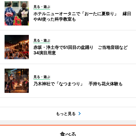
見る・遊ぶ
ホテルニューオータニで「おーたに夏祭り」 縁日
やAI使った科学教室も
見る・遊ぶ
赤坂・浄土寺で51回目の盆踊り ご当地音頭など
34演目用意
見る・遊ぶ
乃木神社で「なつまつり」 手持ち花火体験も
もっと見る
食べる