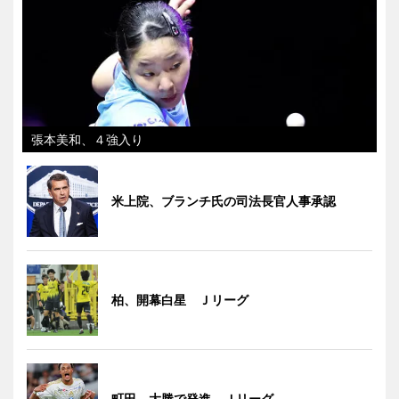
張本美和、４強入り
米上院、ブランチ氏の司法長官人事承認
柏、開幕白星 Ｊリーグ
町田、大勝で発進 Ｊリーグ