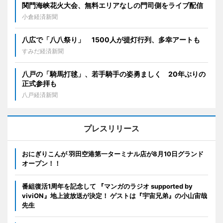
関門海峡花火大会、無料エリアなしの門司側をライブ配信
小倉経済新聞
八広で「八八祭り」 1500人が提灯行列、多幸アートも
すみだ経済新聞
八戸の「騎馬打毬」、若手騎手の姿勇ましく 20年ぶりの
正式参拝も
八戸経済新聞
プレスリリース
おにぎりこんが 羽田空港第一ターミナル店が8月10日グランド
オープン！！
番組復活1周年を記念して 『マンガのラジオ supported by
viviON』地上波放送が決定！ ゲストは『宇宙兄弟』の小山宙哉
先生