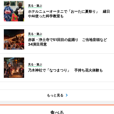
見る・遊ぶ
ホテルニューオータニで「おーたに夏祭り」 縁日
やAI使った科学教室も
見る・遊ぶ
赤坂・浄土寺で51回目の盆踊り ご当地音頭など
34演目用意
見る・遊ぶ
乃木神社で「なつまつり」 手持ち花火体験も
もっと見る
食べる