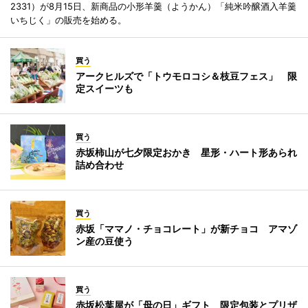
2331）が8月15日、新商品の小形羊羹（ようかん）「純米吟醸酒入羊羹
いちじく」の販売を始める。
買う
アークヒルズで「トウモロコシ＆枝豆フェス」 限
定スイーツも
買う
赤坂柿山が七夕限定おかき 星形・ハート形あられ
詰め合わせ
買う
赤坂「ママノ・チョコレート」が新チョコ アマゾ
ン産の豆使う
買う
赤坂松葉屋が「母の日」ギフト 限定包装とプリザ