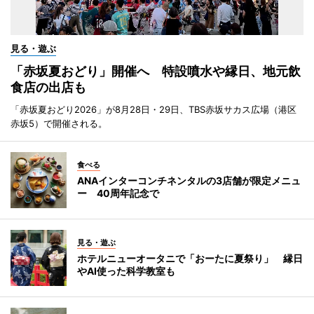
見る・遊ぶ
「赤坂夏おどり」開催へ 特設噴水や縁日、地元飲
食店の出店も
「赤坂夏おどり2026」が8月28日・29日、TBS赤坂サカス広場（港区
赤坂5）で開催される。
食べる
ANAインターコンチネンタルの3店舗が限定メニュ
ー 40周年記念で
見る・遊ぶ
ホテルニューオータニで「おーたに夏祭り」 縁日
やAI使った科学教室も