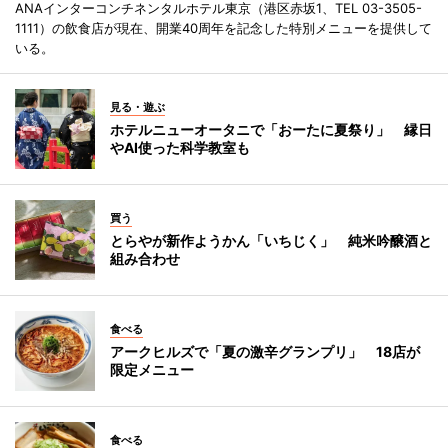
ANAインターコンチネンタルホテル東京（港区赤坂1、TEL 03-3505-
1111）の飲食店が現在、開業40周年を記念した特別メニューを提供して
いる。
見る・遊ぶ
ホテルニューオータニで「おーたに夏祭り」 縁日
やAI使った科学教室も
買う
とらやが新作ようかん「いちじく」 純米吟醸酒と
組み合わせ
食べる
アークヒルズで「夏の激辛グランプリ」 18店が
限定メニュー
食べる