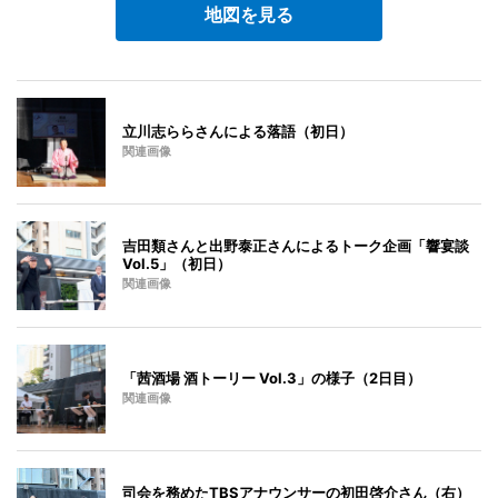
地図を見る
立川志ららさんによる落語（初日）
関連画像
吉田類さんと出野泰正さんによるトーク企画「響宴談
Vol.5」（初日）
関連画像
「茜酒場 酒トーリー Vol.3」の様子（2日目）
関連画像
司会を務めたTBSアナウンサーの初田啓介さん（右）