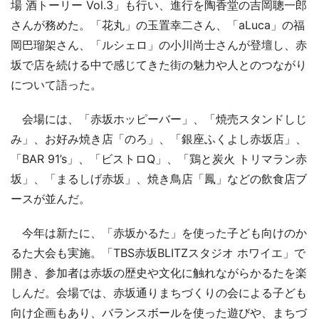
場 酒トーリー Vol.3」も行い、進行を陶香堂の吉岡聰一郎
さんが務めた。「花丸」の玉置幸二さん、「aLuca」の福
岡巴瑠架さん、「ルシェロ」の小川尚士さんが登壇し、赤
坂で店を続ける中で感じてきた街の魅力や人とのつながり
について語った。
会場には、「赤坂ホッピーバー」、「焼売スタンドしじ
み」、お好み焼き店「のろ」、「銀座ふくよし赤坂店」、
「BAR 91’s」、「ビストロQ」、「鶏と炭火 トリマラン赤
坂」、「まるしげ赤坂」、焼き鳥店「鳳」などの飲食店ブ
ースが並んだ。
今年は新たに、「赤坂かるた」を使った子ども向けのか
るた大会も実施。「TBS赤坂BLITZスタジオ ホワイエ」で
開き、参加者は赤坂の歴史や文化に触れながらかるたを楽
しんだ。会場では、赤坂通りまちづくりの会による子ども
向け企画もあり、バランスボールを使った遊びや、まちづ