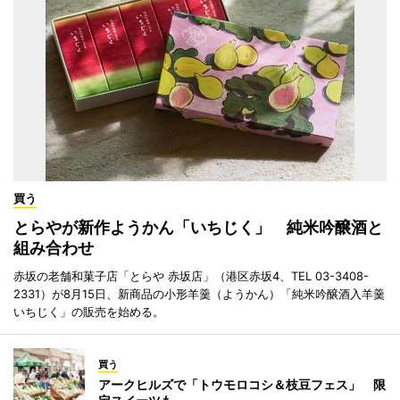
買う
とらやが新作ようかん「いちじく」 純米吟醸酒と
組み合わせ
赤坂の老舗和菓子店「とらや 赤坂店」（港区赤坂4、TEL 03-3408-
2331）が8月15日、新商品の小形羊羹（ようかん）「純米吟醸酒入羊羹
いちじく」の販売を始める。
買う
アークヒルズで「トウモロコシ＆枝豆フェス」 限