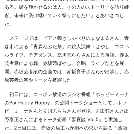
ある。街を輝かせるのは人。その人のストーリーを語り継
ぎ、未来に受け継いでいく祭りにしたい」とあいさつし
た。
ステージでは、ピアノ弾きしゃべりのまなまるさん、青
森市による「青森ねぶた祭」の跳人演舞・はやし、ゴスペ
ルライブ、チアダンス、立川志ららさんによる落語、赤坂
芸者衆による舞、赤坂茜ばやし、合唱、ライブなどを展
開。赤坂芸者衆の企画では、赤坂育子さんらが出演し、赤
坂芸者の舞やトークを披露した。
初日には、ニッポン放送のラジオ番組「ホッピーミーナ
のBar Happy Hoppy」の公開トークショーとして、ホッ
ピーミーナさんと立川志ららさんが登場。吉田類さんと出
野泰正さんによるトーク企画「響宴談 Vol.5」も実施し
た。2日目には、赤坂の店主らが街への思いを語る「茜酒