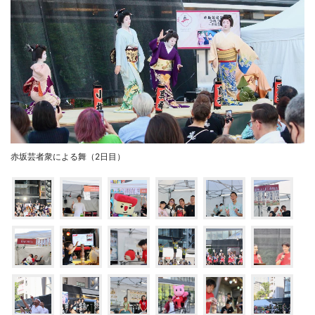
赤坂芸者衆による舞（2日目）