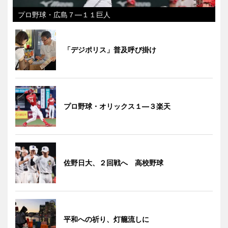
プロ野球・広島７―１１巨人
「デジポリス」普及呼び掛け
プロ野球・オリックス１―３楽天
佐野日大、２回戦へ 高校野球
平和への祈り、灯籠流しに