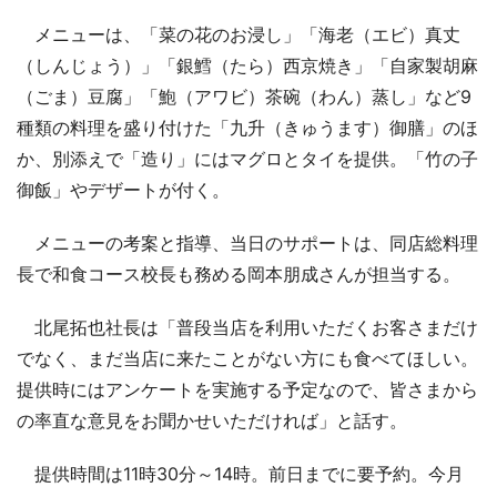
メニューは、「菜の花のお浸し」「海老（エビ）真丈
（しんじょう）」「銀鱈（たら）西京焼き」「自家製胡麻
（ごま）豆腐」「鮑（アワビ）茶碗（わん）蒸し」など9
種類の料理を盛り付けた「九升（きゅうます）御膳」のほ
か、別添えで「造り」にはマグロとタイを提供。「竹の子
御飯」やデザートが付く。
メニューの考案と指導、当日のサポートは、同店総料理
長で和食コース校長も務める岡本朋成さんが担当する。
北尾拓也社長は「普段当店を利用いただくお客さまだけ
でなく、まだ当店に来たことがない方にも食べてほしい。
提供時にはアンケートを実施する予定なので、皆さまから
の率直な意見をお聞かせいただければ」と話す。
提供時間は11時30分～14時。前日までに要予約。今月