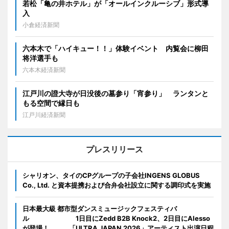
若松「亀の井ホテル」が「オールインクルーシブ」形式導
入
小倉経済新聞
六本木で「ハイキュー！！」体験イベント 内覧会に柳田
将洋選手も
六本木経済新聞
江戸川の證大寺が日没後の墓参り「宵参り」 ランタンと
もる空間で縁日も
江戸川経済新聞
プレスリリース
シャリオン、タイのCPグループの子会社INGENS GLOBUS
Co., Ltd. と資本提携および合弁会社設立に関する調印式を実施
日本最大級 都市型ダンスミュージックフェスティバ
ル 1日目にZedd B2B Knock2、2日目にAlesso
が登場！ 「ULTRA JAPAN 2026」アーティスト出演日程