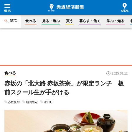
33°C
食べる
見る・遊ぶ
買う
暮らす・働く
学ぶ・知る
食べる
2025.03.12
赤坂の「北大路 赤坂茶寮」が限定ランチ 板
前スクール生が手がける
赤坂見附
期間限定
永田町