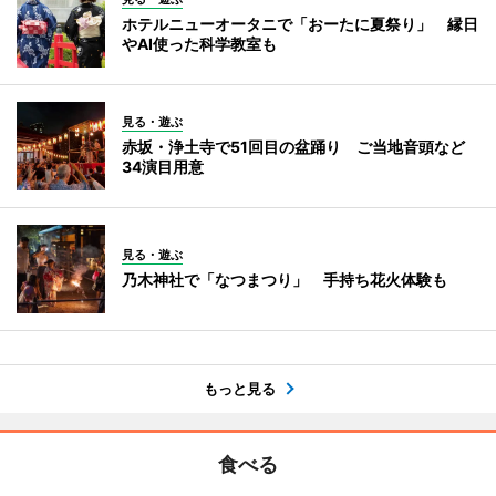
ホテルニューオータニで「おーたに夏祭り」 縁日
やAI使った科学教室も
見る・遊ぶ
赤坂・浄土寺で51回目の盆踊り ご当地音頭など
34演目用意
見る・遊ぶ
乃木神社で「なつまつり」 手持ち花火体験も
もっと見る
食べる