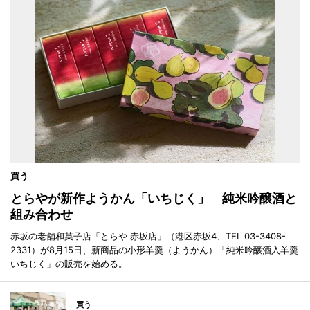
買う
とらやが新作ようかん「いちじく」 純米吟醸酒と
組み合わせ
赤坂の老舗和菓子店「とらや 赤坂店」（港区赤坂4、TEL 03-3408-
2331）が8月15日、新商品の小形羊羹（ようかん）「純米吟醸酒入羊羹
いちじく」の販売を始める。
買う