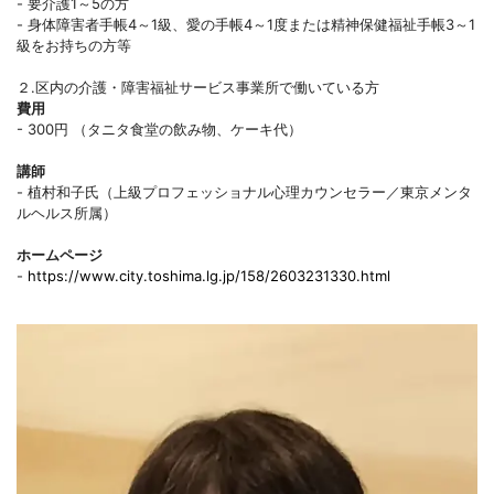
- 要介護1～5の方
- 身体障害者手帳4～1級、愛の手帳4～1度または精神保健福祉手帳3～1
級をお持ちの方等
２.区内の介護・障害福祉サービス事業所で働いている方
費用
- 300円 （タニタ食堂の飲み物、ケーキ代）
講師
- 植村和子氏（上級プロフェッショナル心理カウンセラー／東京メンタ
ルヘルス所属）
ホームページ
-
https://www.city.toshima.lg.jp/158/2603231330.html