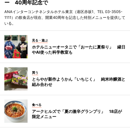
ー 40周年記念で
ANAインターコンチネンタルホテル東京（港区赤坂1、TEL 03-3505-
1111）の飲食店が現在、開業40周年を記念した特別メニューを提供して
いる。
見る・遊ぶ
ホテルニューオータニで「おーたに夏祭り」 縁日
やAI使った科学教室も
買う
とらやが新作ようかん「いちじく」 純米吟醸酒と
組み合わせ
食べる
アークヒルズで「夏の激辛グランプリ」 18店が
限定メニュー