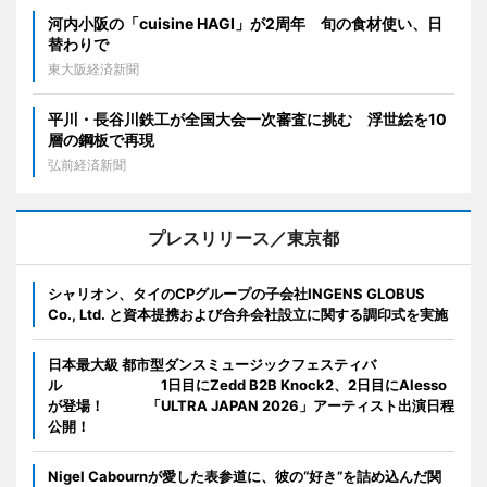
河内小阪の「cuisine HAGI」が2周年 旬の食材使い、日
替わりで
東大阪経済新聞
平川・長谷川鉄工が全国大会一次審査に挑む 浮世絵を10
層の鋼板で再現
弘前経済新聞
プレスリリース／東京都
シャリオン、タイのCPグループの子会社INGENS GLOBUS
Co., Ltd. と資本提携および合弁会社設立に関する調印式を実施
日本最大級 都市型ダンスミュージックフェスティバ
ル 1日目にZedd B2B Knock2、2日目にAlesso
が登場！ 「ULTRA JAPAN 2026」アーティスト出演日程
公開！
Nigel Cabournが愛した表参道に、彼の“好き”を詰め込んだ関