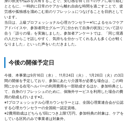
身の状況や悩みを共有することで、安心感を得て日々のケアに取り組む
とともに、一時的に日常のケアから離れ自由な時間を過ごすことで、疲
労感や孤独感を溜めこむ前のリフレッシュにつなげることを目的として
います。
当日は、上級プロフェッショナル心理カウンセラー※1によるセルフケア
アドバイスや、参加者同士グループに分かれて自身の状況について語り
合う「語りの場」を実施しました。参加者アンケートでは、「同じ境遇
の人だからこそ話しやすく、気持ちを分かってくれる人も多く心が軽く
なりました」といった声をいただきました。
今後の開催予定日
今後、本事業は9月16日（水）、11月24日（火）、1月26日（火）の3日
間の開催を予定しており、参加にあたり介護等が必要な場合は、この時
間にかかる在宅ヘルパーの利用費用を一部助成するほか、参加特典とし
て、自身のリフレッシュのために、保険外サービスを利用した場合の費
用の助成も行います※2。
※1プロフェッショナル心理カウンセラーとは、全国心理業連合会が公認
する心理カウンセラーの全国統一認定資格。
※2費用助成はどちらも1回につき上限1万円。参加特典の対象は、ケアを
している区民のみで事業者は対象外。