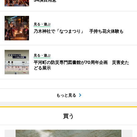
見る・遊ぶ
乃木神社で「なつまつり」 手持ち花火体験も
見る・遊ぶ
平河町の防災専門図書館が70周年企画 災害史た
どる展示
もっと見る
買う