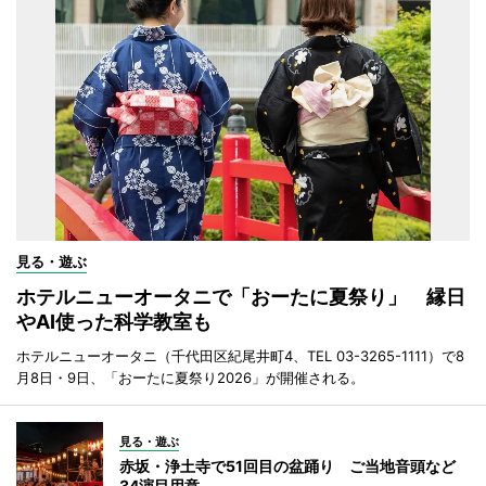
見る・遊ぶ
ホテルニューオータニで「おーたに夏祭り」 縁日
やAI使った科学教室も
ホテルニューオータニ（千代田区紀尾井町4、TEL 03-3265-1111）で8
月8日・9日、「おーたに夏祭り2026」が開催される。
見る・遊ぶ
赤坂・浄土寺で51回目の盆踊り ご当地音頭など
34演目用意