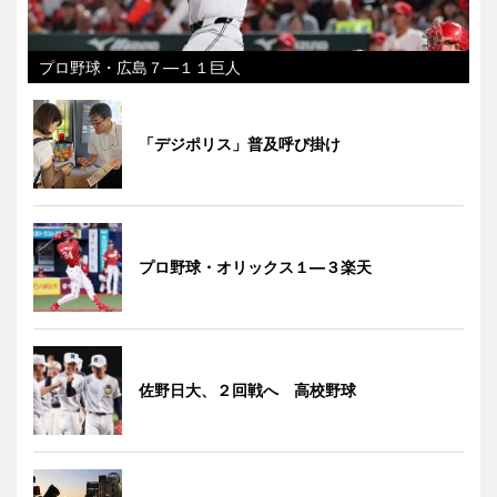
プロ野球・広島７―１１巨人
「デジポリス」普及呼び掛け
プロ野球・オリックス１―３楽天
佐野日大、２回戦へ 高校野球