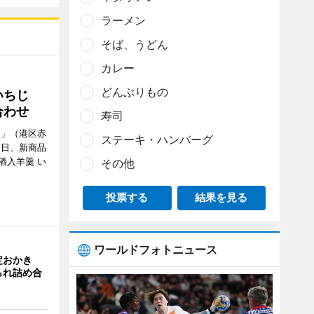
ラーメン
そば、うどん
カレー
どんぶりもの
いちじ
合わせ
寿司
店」（港区赤
ステーキ・ハンバーグ
月15日、新商品
酒入羊羹 い
その他
投票する
結果を見る
ワールドフォトニュース
定おかき
られ詰め合