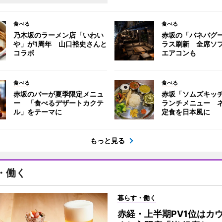
食べる
食べる
乃木坂のラーメン店「いわい
赤坂の「バネバグ
や」が1周年 山口裕史さんと
ラス刷新 全席ソ
コラボ
エアコンも
食べる
食べる
赤坂のバーが夏季限定メニュ
赤坂「ソムズキッ
ー 「食べるデザートカクテ
ランチメニュー 
ル」をテーマに
定食を日本風に
もっと見る
・働く
暮らす・働く
赤経・上半期PV1位はカ