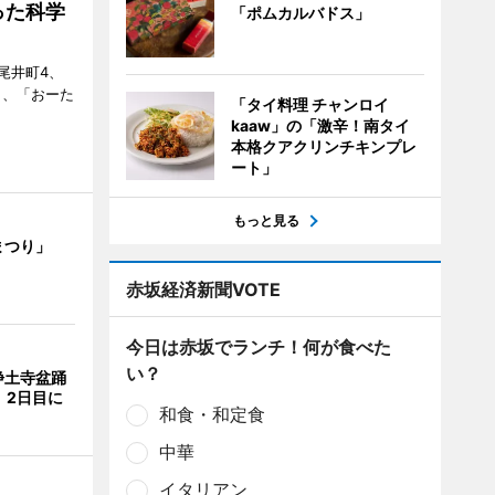
った科学
「ポムカルバドス」
尾井町4、
・9日、「おーた
「タイ料理 チャンロイ
kaaw」の「激辛！南タイ
本格クアクリンチキンプレ
ート」
もっと見る
まつり」
赤坂経済新聞VOTE
今日は赤坂でランチ！何が食べた
い？
浄土寺盆踊
 2日目に
和食・和定食
中華
イタリアン