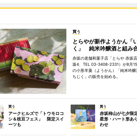
買う
とらやが新作ようかん「
く」 純米吟醸酒と組み
赤坂の老舗和菓子店「とらや 赤坂
坂4、TEL 03-3408-2331）が8
の小形羊羹（ようかん）「純米吟醸
ちじく」の販売を始める。
買う
買う
アークヒルズで「トウモロコ
赤坂柿山が七夕限
シ＆枝豆フェス」 限定スイ
星形・ハート形あ
ーツも
わせ