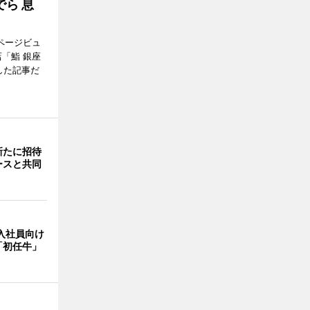
ら 息
ページビュ
「鮨 銀座
した記事だ
新たに招待
ースと共同
入社員向け
「初任牛」