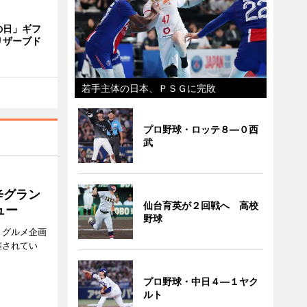
の日」ギフ
リザーブド
若手主体の日本、ＰＳＧに完敗
プロ野球・ロッテ８―０西
武
辛グラン
仙台育英が２回戦へ 高校
ュー
野球
、グルメ企画
催されてい
プロ野球・中日４―１ヤク
ルト