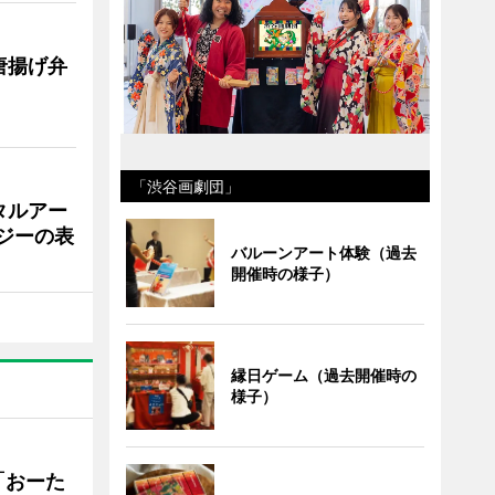
唐揚げ弁
「渋谷画劇団」
タルアー
ジーの表
バルーンアート体験（過去
開催時の様子）
縁日ゲーム（過去開催時の
様子）
「おーた