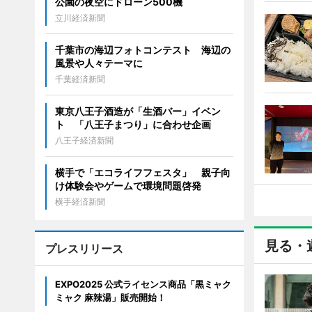
公園の夜空にドローン500機
立川経済新聞
千葉市の海辺フォトコンテスト 海辺の
風景や人々テーマに
千葉経済新聞
東京八王子酒造が「生酒バー」イベン
ト 「八王子まつり」に合わせ企画
八王子経済新聞
横手で「エコライフフェスタ」 親子向
け体験会やゲームで環境問題啓発
横手経済新聞
見る・
プレスリリース
EXPO2025 公式ライセンス商品「黒ミャク
ミャク 麻辣湯」販売開始！