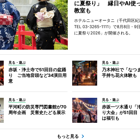
に夏祭り」 縁日やAI使
教室も
ホテルニューオータニ（千代田区紀
TEL 03-3265-1111）で8月8日
に夏祭り2026」が開催される。
見る・遊ぶ
見る・遊ぶ
赤坂・浄土寺で51回目の盆踊
乃木神社で「なつ
り ご当地音頭など34演目用
手持ち花火体験も
意
見る・遊ぶ
見る・遊ぶ
平河町の防災専門図書館が70
赤坂一ツ木通り「
周年企画 災害史たどる展示
り大会」が51回目
は福引も
もっと見る