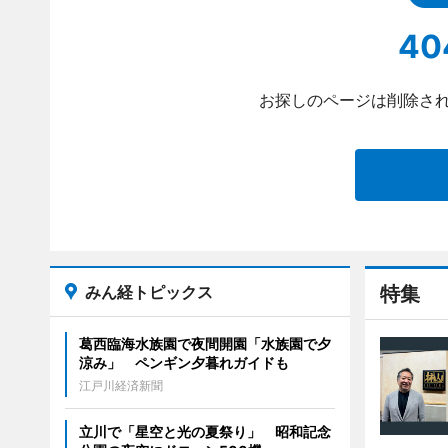
40
お探しのページは削除され
みん経トピックス
特集
葛西臨海水族園で夜間開園「水族園で夕
涼み」 ペンギン夕暮れガイドも
江戸川経済新聞
立川で「星空と光の夏祭り」 昭和記念