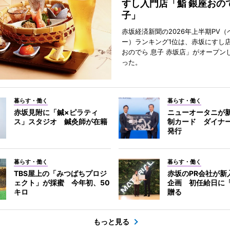
すし入門店「鮨 銀座おので
子」
赤坂経済新聞の2026年上半期PV（
ー）ランキング1位は、赤坂にすし店
おのでら 息子 赤坂店」がオープン
った。
暮らす・働く
暮らす・働く
赤坂見附に「鍼×ピラティ
ニューオータニが
ス」スタジオ 鍼灸師が在籍
制カード ダイナ
発行
暮らす・働く
暮らす・働く
TBS屋上の「みつばちプロジ
赤坂のPR会社が新
ェクト」が採蜜 今年初、50
企画 初任給日に
キロ
贈る
もっと見る