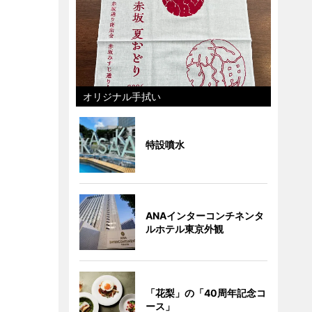
オリジナル手拭い
特設噴水
ANAインターコンチネンタ
ルホテル東京外観
「花梨」の「40周年記念コ
ース」