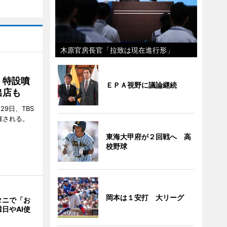
木原官房長官「拉致は現在進行形」
 特設噴
ＥＰＡ視野に議論継続
出店も
29日、TBS
催される。
東海大甲府が２回戦へ 高
校野球
岡本は１安打 大リーグ
タニで「お
日やAI使