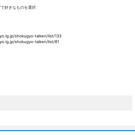
プで好きなものを選択
o.lg.jp/shokugyo-taiken/list/133
o.lg.jp/shokugyo-taiken/list/81