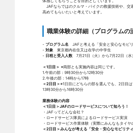
体感してもらうことを目的としています。
JAFならではのクルマ・バイクの救援技術や、交
高めてもらいたいと考えています。
職業体験の詳細（プログラムの
-
プログラム名
JAFと考える「安全と安心なモビ
-
対象
東京都内在住又は在学の中学生
-
日程と受入人数
7月21日（火）から7月22日（水
＜1日目＞
※両部とも実施内容は同じです。
1.午前の部：9時30分から12時30分
2.午後の部：14時から17時
＜2日目＞
※1日目にどちらの部を選んでも、2日目は
13時30分から16時30分
業務体験の内容
＜1日目＞JAFのロードサービスについて知ろう！
・JAFってどんな会社？
・ロードサービス隊員によるロードサービス実演
・ロードサービス作業体験（実際にみんなもタイヤ
＜2日目＞みんなが考える「安全・安心なモビリテ