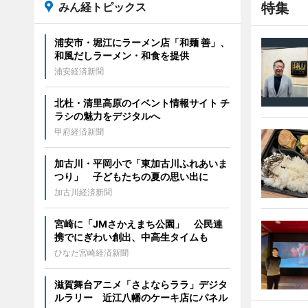
みん経トピックス
特集
浦安市・堀江にラーメン店「和麺 善」、
和風だしラーメン・和食を提供
浦安経済新聞
北杜・清里高原のイベント情報サイト チ
ラシの魅力をデジタルへ
甲府経済新聞
加古川・平岡小で「東加古川ふれあいま
つり」 子どもたちの夏の思い出に
加古川経済新聞
宮崎に「JMさかえまち公園」 公民連
携でにぎわい創出、中高生タイムも
ひなた宮崎経済新聞
滋賀舞台アニメ「さよならララ」デジタ
ルラリー 近江八幡のケーキ店にパネル