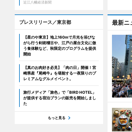
近江八幡経済新聞
プレスリリース／東京都
最新ニ
【星のや東京】地上160mで月光を浴びな
がら行う剣術稽古や、江戸の屋台文化に倣
う食体験など、秋限定のプログラムを提供
開始
【真のお肉好き必見】「肉の日」開催！宮
崎県産『尾崎牛』を堪能する一夜限りのプ
レミアムなグルメイベント。
旅行メディア「旅色」で「BIRD HOTEL」
が提供する宿泊プランの販売を開始しまし
た
もっと見る