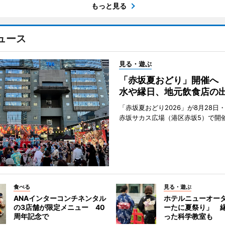
もっと見る
ュース
見る・遊ぶ
「赤坂夏おどり」開催へ
水や縁日、地元飲食店の
「赤坂夏おどり2026」が8月28日・
赤坂サカス広場（港区赤坂5）で開
食べる
見る・遊ぶ
ANAインターコンチネンタル
ホテルニューオー
の3店舗が限定メニュー 40
ーたに夏祭り」 縁
周年記念で
った科学教室も