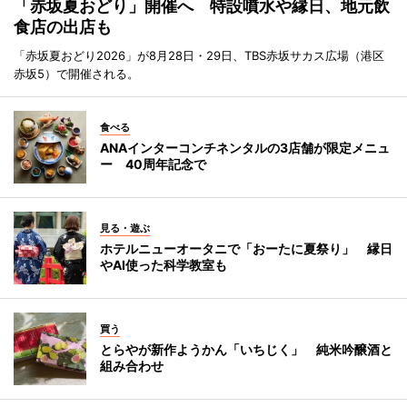
「赤坂夏おどり」開催へ 特設噴水や縁日、地元飲
食店の出店も
「赤坂夏おどり2026」が8月28日・29日、TBS赤坂サカス広場（港区
赤坂5）で開催される。
食べる
ANAインターコンチネンタルの3店舗が限定メニュ
ー 40周年記念で
見る・遊ぶ
ホテルニューオータニで「おーたに夏祭り」 縁日
やAI使った科学教室も
買う
とらやが新作ようかん「いちじく」 純米吟醸酒と
組み合わせ