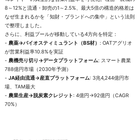
8～12%と流通・卸売の1～2.5%、最大5倍の構造的格差は
なぜ生まれるかを「知財・ブランドへの集中」という法則
で整理しました。
さらに、利益プールが移動している4方向を特定：
-
農薬→バイオスティミュラント（BS材）
: OATアグリオ
が営業利益率10.8%を実証
-
農機売り切り→データプラットフォーム
: スマート農業
788億円市場（2030年予測）
-
JA経由流通→産直プラットフォーム
: 3兆4,244億円市
場、TAM最大
-
農業生産→脱炭素クレジット
: 4億円→92億円（CAGR
70%）