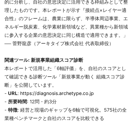
的に分析し、自社の意思決定に活用できる枠組みとして整
理したものです。本レポートが示す『接続点×レイヤー適
合性』のフレームは、農業に限らず、半導体周辺事業、エ
ネルギー脱炭素、化学素材新領域など、異業種から新領域
に参入する企業の意思決定に同じ構造で適用できます。」
── 菅野龍彦（アーキタイプ株式会社 代表取締役）
関連ツール: 新規事業組織スコア診断
本レポートで活用した「6軸評価」を、自社のスコアとし
て確認できる診断ツール「新規事業が動く 組織スコア診
断」を公開しています。
-
URL
:
https://diagnosis.archetype.co.jp
-
所要時間
: 12問・約3分
-
特徴
: 経営と現場のギャップを6軸で可視化。575社の全
業種ベンチマークと自社のスコアを比較できる