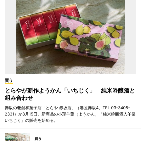
買う
とらやが新作ようかん「いちじく」 純米吟醸酒と
組み合わせ
赤坂の老舗和菓子店「とらや 赤坂店」（港区赤坂4、TEL 03-3408-
2331）が8月15日、新商品の小形羊羹（ようかん）「純米吟醸酒入羊羹
いちじく」の販売を始める。
買う