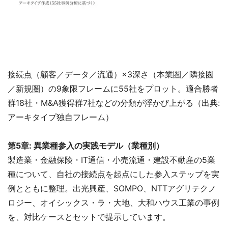
接続点（顧客／データ／流通）×3深さ（本業圏／隣接圏
／新規圏）の9象限フレームに55社をプロット。適合勝者
群18社・M&A獲得群7社などの分類が浮かび上がる（出典:
アーキタイプ独自フレーム）
第5章: 異業種参入の実践モデル（業種別）
製造業・金融保険・IT通信・小売流通・建設不動産の5業
種について、自社の接続点を起点にした参入ステップを実
例とともに整理。出光興産、SOMPO、NTTアグリテクノ
ロジー、オイシックス・ラ・大地、大和ハウス工業の事例
を、対比ケースとセットで提示しています。