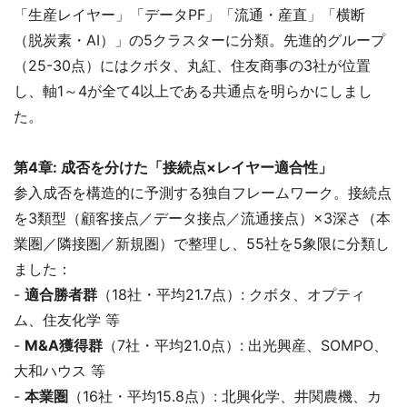
「生産レイヤー」「データPF」「流通・産直」「横断
（脱炭素・AI）」の5クラスターに分類。先進的グループ
（25-30点）にはクボタ、丸紅、住友商事の3社が位置
し、軸1～4が全て4以上である共通点を明らかにしまし
た。
第4章: 成否を分けた「接続点×レイヤー適合性」
参入成否を構造的に予測する独自フレームワーク。接続点
を3類型（顧客接点／データ接点／流通接点）×3深さ（本
業圏／隣接圏／新規圏）で整理し、55社を5象限に分類し
ました：
-
適合勝者群
（18社・平均21.7点）: クボタ、オプティ
ム、住友化学 等
-
M&A獲得群
（7社・平均21.0点）: 出光興産、SOMPO、
大和ハウス 等
-
本業圏
（16社・平均15.8点）: 北興化学、井関農機、カ