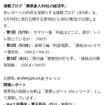
連載ブログ「農業参入55社の経済学」
本レポートの内容を深掘りする連載ブログ（全5本）を、
5月19日に先行公開する第1回から3回の配信で公開しま
す。
-
第1回（5/19）
: サマリー版「利益はどこに、誰が、いく
ら投じているか」（Vol.1）
-
第2回（5/26）
: 深掘り編「利益地図」「接続点×レイヤ
ー適合性」（Vol.2＋Vol.3）
-
第3回（6/2）
: 実行編「業種別の打ち手」「接続点の獲
得戦略」（Vol.4＋Vol.5）
公開先:
archetype.co.jp ナレッジ
関連レポート
業界別の深掘り分析は「業界レポート Vol.シリーズ」とし
て展開しています。
-
Vol.1 半導体・電子部品
（
既刊・無料DL
）