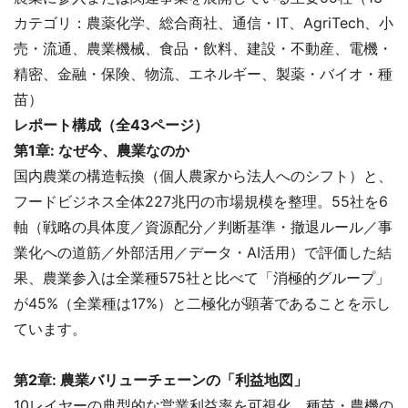
カテゴリ：農薬化学、総合商社、通信・IT、AgriTech、小
売・流通、農業機械、食品・飲料、建設・不動産、電機・
精密、金融・保険、物流、エネルギー、製薬・バイオ・種
苗）
レポート構成（全43ページ）
第1章: なぜ今、農業なのか
国内農業の構造転換（個人農家から法人へのシフト）と、
フードビジネス全体227兆円の市場規模を整理。55社を6
軸（戦略の具体度／資源配分／判断基準・撤退ルール／事
業化への道筋／外部活用／データ・AI活用）で評価した結
果、農業参入は全業種575社と比べて「消極的グループ」
が45%（全業種は17%）と二極化が顕著であることを示し
ています。
第2章: 農業バリューチェーンの「利益地図」
10レイヤーの典型的な営業利益率を可視化。種苗・農機の