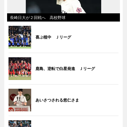
長崎日大が２回戦へ 高校野球
喜ぶ植中 Ｊリーグ
鹿島、逆転で白星発進 Ｊリーグ
あいさつされる悠仁さま