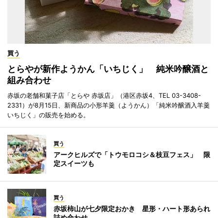
買う
とらやが新作ようかん「いちじく」 純米吟醸酒と
組み合わせ
赤坂の老舗和菓子店「とらや 赤坂店」（港区赤坂4、TEL 03-3408-
2331）が8月15日、新商品の小形羊羹（ようかん）「純米吟醸酒入羊羹
いちじく」の販売を始める。
買う
アークヒルズで「トウモロコシ＆枝豆フェス」 限
定スイーツも
買う
赤坂柿山が七夕限定おかき 星形・ハート形あられ
詰め合わせ