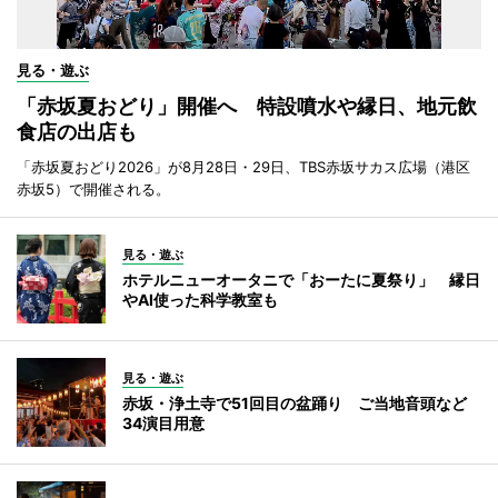
見る・遊ぶ
「赤坂夏おどり」開催へ 特設噴水や縁日、地元飲
食店の出店も
「赤坂夏おどり2026」が8月28日・29日、TBS赤坂サカス広場（港区
赤坂5）で開催される。
見る・遊ぶ
ホテルニューオータニで「おーたに夏祭り」 縁日
やAI使った科学教室も
見る・遊ぶ
赤坂・浄土寺で51回目の盆踊り ご当地音頭など
34演目用意