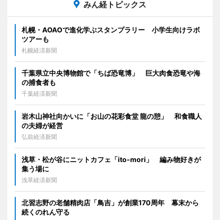
みん経トピックス
札幌・AOAOで進化学ぶスタンプラリー 小学生向けラボ
ツアーも
札幌経済新聞
千葉県立中央博物館で「ちば恐竜博」 巨大肉食恐竜や海
の捕食者も
千葉経済新聞
岩木山神社向かいに「お山の花彩食堂 龍の憩」 和食職人
の夫婦が経営
弘前経済新聞
浅草・松が谷にニットカフェ「ito-mori」 編み物好きが
集う場に
浅草経済新聞
北習志野の老舗精肉店「鳥吉」が創業170周年 幕末から
続くのれん守る