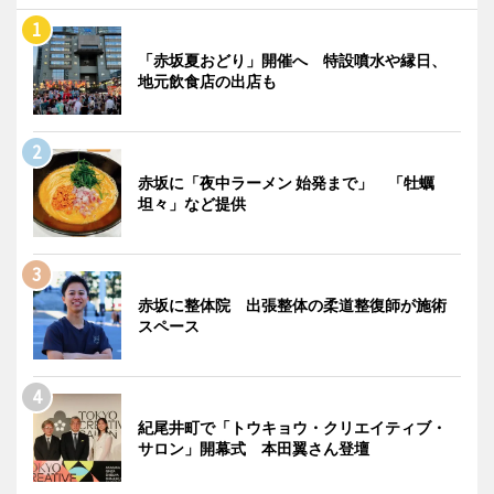
「赤坂夏おどり」開催へ 特設噴水や縁日、
地元飲食店の出店も
赤坂に「夜中ラーメン 始発まで」 「牡蠣
坦々」など提供
赤坂に整体院 出張整体の柔道整復師が施術
スペース
紀尾井町で「トウキョウ・クリエイティブ・
サロン」開幕式 本田翼さん登壇