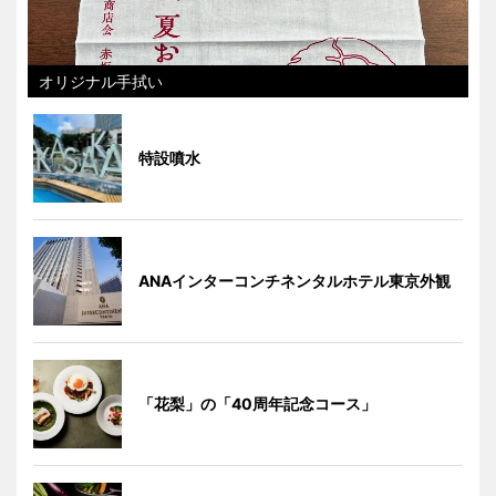
オリジナル手拭い
特設噴水
ANAインターコンチネンタルホテル東京外観
「花梨」の「40周年記念コース」