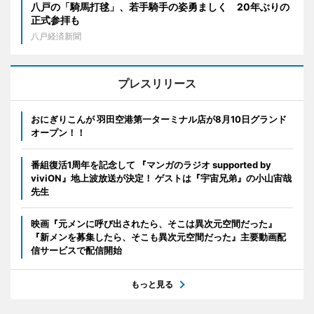
八戸の「騎馬打毬」、若手騎手の姿勇ましく 20年ぶりの
正式参拝も
八戸経済新聞
プレスリリース
おにぎりこんが 羽田空港第一ターミナル店が8月10日グランド
オープン！！
番組復活1周年を記念して 『マンガのラジオ supported by
viviON』地上波放送が決定！ ゲストは『宇宙兄弟』の小山宙哉
先生
映画『元メンに呼び出されたら、そこは異次元空間だった』
『新メンを募集したら、そこも異次元空間だった』主要動画配
信サービスで配信開始
もっと見る