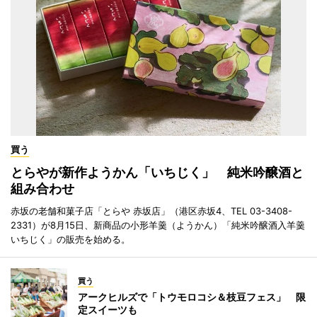
買う
とらやが新作ようかん「いちじく」 純米吟醸酒と
組み合わせ
赤坂の老舗和菓子店「とらや 赤坂店」（港区赤坂4、TEL 03-3408-
2331）が8月15日、新商品の小形羊羹（ようかん）「純米吟醸酒入羊羹
いちじく」の販売を始める。
買う
アークヒルズで「トウモロコシ＆枝豆フェス」 限
定スイーツも