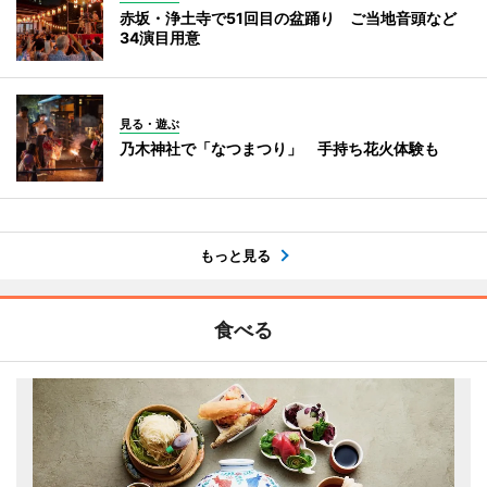
赤坂・浄土寺で51回目の盆踊り ご当地音頭など
34演目用意
見る・遊ぶ
乃木神社で「なつまつり」 手持ち花火体験も
もっと見る
食べる