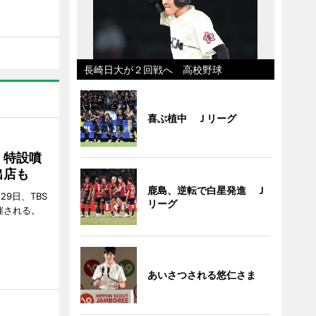
長崎日大が２回戦へ 高校野球
喜ぶ植中 Ｊリーグ
 特設噴
出店も
鹿島、逆転で白星発進 Ｊ
29日、TBS
リーグ
催される。
あいさつされる悠仁さま