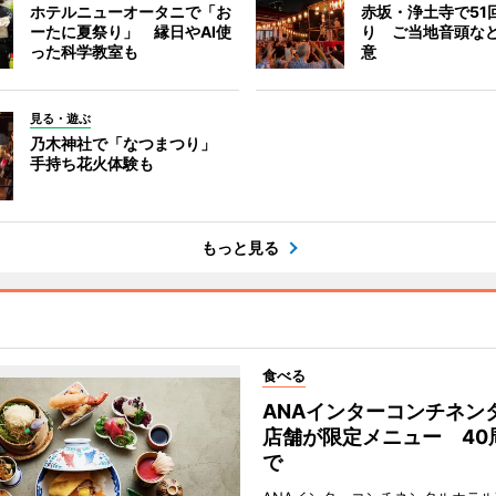
ホテルニューオータニで「お
赤坂・浄土寺で51
ーたに夏祭り」 縁日やAI使
り ご当地音頭など
った科学教室も
意
見る・遊ぶ
乃木神社で「なつまつり」
手持ち花火体験も
もっと見る
食べる
ANAインターコンチネン
店舗が限定メニュー 40
で