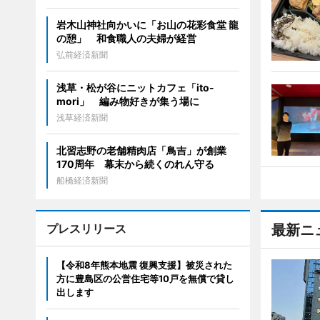
岩木山神社向かいに「お山の花彩食堂 龍
の憩」 和食職人の夫婦が経営
弘前経済新聞
浅草・松が谷にニットカフェ「ito-
mori」 編み物好きが集う場に
浅草経済新聞
北習志野の老舗精肉店「鳥吉」が創業
170周年 幕末から続くのれん守る
船橋経済新聞
プレスリリース
最新ニ
【令和8年熊本地震 復興支援】被災された
方に豊島区の公営住宅等10戸を無償で貸し
出します