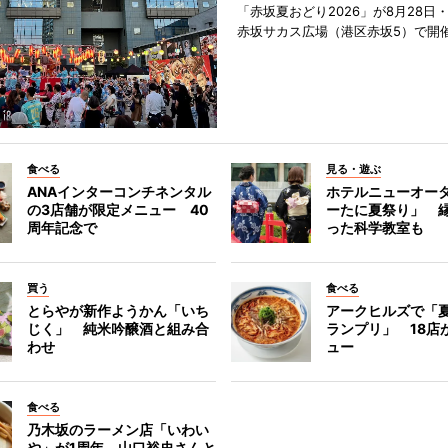
「赤坂夏おどり2026」が8月28日・
赤坂サカス広場（港区赤坂5）で開
食べる
見る・遊ぶ
ANAインターコンチネンタル
ホテルニューオー
の3店舗が限定メニュー 40
ーたに夏祭り」 縁
周年記念で
った科学教室も
買う
食べる
とらやが新作ようかん「いち
アークヒルズで「
じく」 純米吟醸酒と組み合
ランプリ」 18店
わせ
ュー
食べる
乃木坂のラーメン店「いわい
や」が1周年 山口裕史さんと