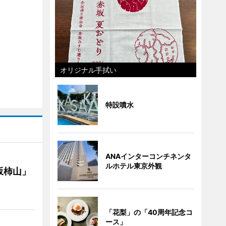
オリジナル手拭い
特設噴水
ANAインターコンチネンタ
ルホテル東京外観
坂柿山」
「花梨」の「40周年記念コ
ース」