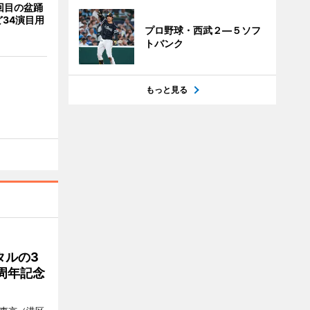
回目の盆踊
34演目用
プロ野球・西武２―５ソフ
トバンク
もっと見る
タルの3
周年記念