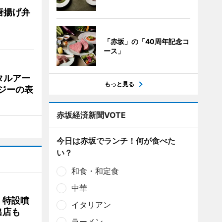
唐揚げ弁
「赤坂」の「40周年記念コ
ース」
タルアー
もっと見る
ジーの表
赤坂経済新聞VOTE
今日は赤坂でランチ！何が食べた
い？
和食・和定食
中華
 特設噴
イタリアン
出店も
ラーメン