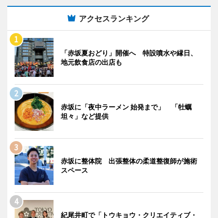
アクセスランキング
「赤坂夏おどり」開催へ 特設噴水や縁日、
地元飲食店の出店も
赤坂に「夜中ラーメン 始発まで」 「牡蠣
坦々」など提供
赤坂に整体院 出張整体の柔道整復師が施術
スペース
紀尾井町で「トウキョウ・クリエイティブ・