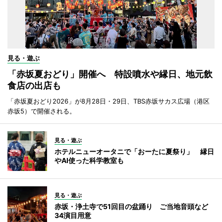
見る・遊ぶ
「赤坂夏おどり」開催へ 特設噴水や縁日、地元飲
食店の出店も
「赤坂夏おどり2026」が8月28日・29日、TBS赤坂サカス広場（港区
赤坂5）で開催される。
見る・遊ぶ
ホテルニューオータニで「おーたに夏祭り」 縁日
やAI使った科学教室も
見る・遊ぶ
赤坂・浄土寺で51回目の盆踊り ご当地音頭など
34演目用意