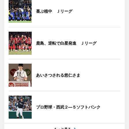
喜ぶ植中 Ｊリーグ
鹿島、逆転で白星発進 Ｊリーグ
あいさつされる悠仁さま
プロ野球・西武２―５ソフトバンク