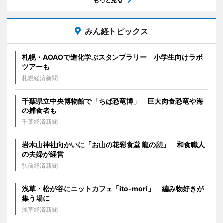
もっと見る
みん経トピックス
札幌・AOAOで進化学ぶスタンプラリー 小学生向けラボ
ツアーも
札幌経済新聞
千葉県立中央博物館で「ちば恐竜博」 巨大肉食恐竜や海
の捕食者も
千葉経済新聞
岩木山神社向かいに「お山の花彩食堂 龍の憩」 和食職人
の夫婦が経営
弘前経済新聞
浅草・松が谷にニットカフェ「ito-mori」 編み物好きが
集う場に
浅草経済新聞