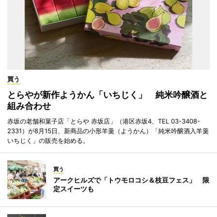
買う
とらやが新作ようかん「いちじく」 純米吟醸酒と
組み合わせ
赤坂の老舗和菓子店「とらや 赤坂店」（港区赤坂4、TEL 03-3408-
2331）が8月15日、新商品の小形羊羹（ようかん）「純米吟醸酒入羊羹
いちじく」の販売を始める。
買う
アークヒルズで「トウモロコシ＆枝豆フェス」 限
定スイーツも