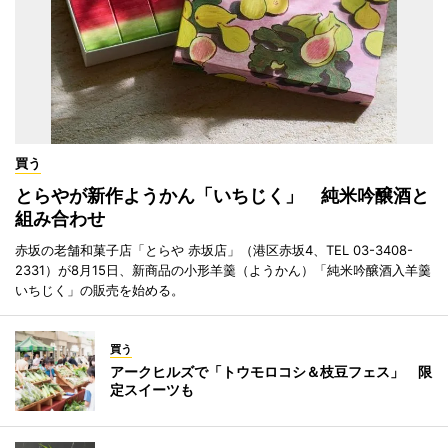
買う
とらやが新作ようかん「いちじく」 純米吟醸酒と
組み合わせ
赤坂の老舗和菓子店「とらや 赤坂店」（港区赤坂4、TEL 03-3408-
2331）が8月15日、新商品の小形羊羹（ようかん）「純米吟醸酒入羊羹
いちじく」の販売を始める。
買う
アークヒルズで「トウモロコシ＆枝豆フェス」 限
定スイーツも