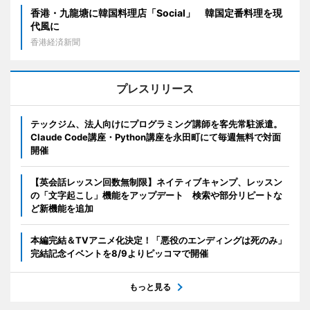
香港・九龍塘に韓国料理店「Social」 韓国定番料理を現
代風に
香港経済新聞
プレスリリース
テックジム、法人向けにプログラミング講師を客先常駐派遣。
Claude Code講座・Python講座を永田町にて毎週無料で対面
開催
【英会話レッスン回数無制限】ネイティブキャンプ、レッスン
の「文字起こし」機能をアップデート 検索や部分リピートな
ど新機能を追加
本編完結＆TVアニメ化決定！「悪役のエンディングは死のみ」
完結記念イベントを8/9よりピッコマで開催
もっと見る