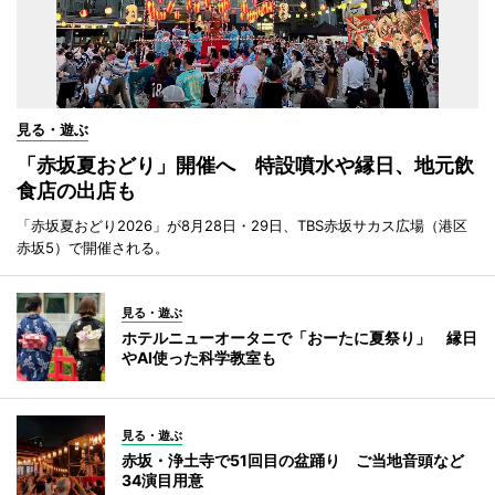
見る・遊ぶ
「赤坂夏おどり」開催へ 特設噴水や縁日、地元飲
食店の出店も
「赤坂夏おどり2026」が8月28日・29日、TBS赤坂サカス広場（港区
赤坂5）で開催される。
見る・遊ぶ
ホテルニューオータニで「おーたに夏祭り」 縁日
やAI使った科学教室も
見る・遊ぶ
赤坂・浄土寺で51回目の盆踊り ご当地音頭など
34演目用意