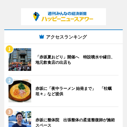
アクセスランキング
「赤坂夏おどり」開催へ 特設噴水や縁日、
地元飲食店の出店も
赤坂に「夜中ラーメン 始発まで」 「牡蠣
坦々」など提供
赤坂に整体院 出張整体の柔道整復師が施術
スペース