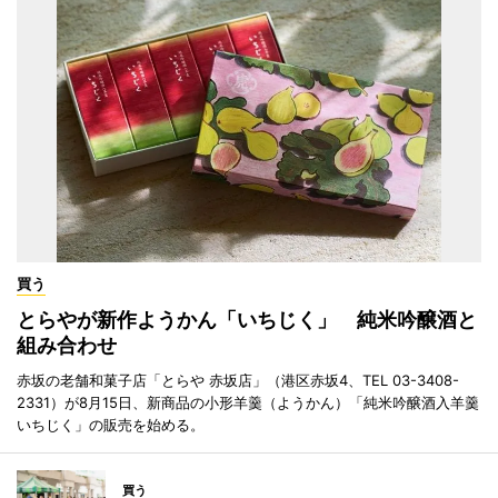
買う
とらやが新作ようかん「いちじく」 純米吟醸酒と
組み合わせ
赤坂の老舗和菓子店「とらや 赤坂店」（港区赤坂4、TEL 03-3408-
2331）が8月15日、新商品の小形羊羹（ようかん）「純米吟醸酒入羊羹
いちじく」の販売を始める。
買う