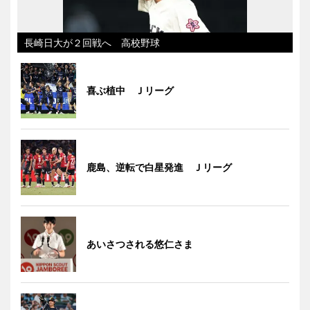
長崎日大が２回戦へ 高校野球
喜ぶ植中 Ｊリーグ
鹿島、逆転で白星発進 Ｊリーグ
あいさつされる悠仁さま