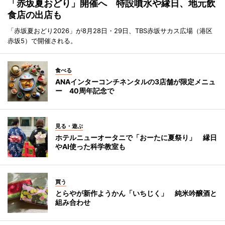
「赤坂夏おどり」開催へ 特設噴水や縁日、地元飲
食店の出店も
「赤坂夏おどり2026」が8月28日・29日、TBS赤坂サカス広場（港区
赤坂5）で開催される。
食べる
ANAインターコンチネンタルの3店舗が限定メニュ
ー 40周年記念で
見る・遊ぶ
ホテルニューオータニで「おーたに夏祭り」 縁日
やAI使った科学教室も
買う
とらやが新作ようかん「いちじく」 純米吟醸酒と
組み合わせ