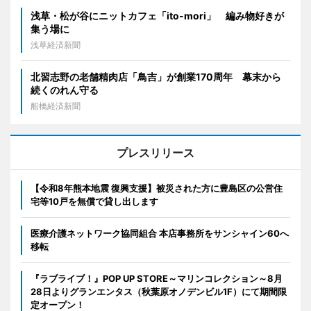
浅草・松が谷にニットカフェ「ito-mori」 編み物好きが
集う場に
浅草経済新聞
北習志野の老舗精肉店「鳥吉」が創業170周年 幕末から
続くのれん守る
船橋経済新聞
プレスリリース
【令和8年熊本地震 復興支援】被災された方に豊島区の公営住
宅等10戸を無償で貸し出します
医療介護ネットワーク協同組合 本店事務所をサンシャイン60へ
移転
『ラブライブ！』POP UP STORE～マリンコレクション～8月
28日よりグランエンタス（秋葉原オノデンビル1F）にて期間限
定オープン！