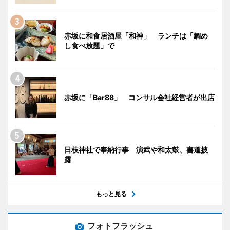
赤坂に和食居酒屋「和神」 ランチは「鯛め
し食べ放題」で
赤坂に「Bar88」 コンサル会社経営者が出店
日枝神社で奉納行事 演武や和太鼓、書道披
露
もっと見る
フォトフラッシュ