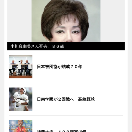
小川真由美さん死去、８６歳
日本被団協が結成７０年
日南学園が２回戦へ 高校野球
後藤大樹、４００障害で銀