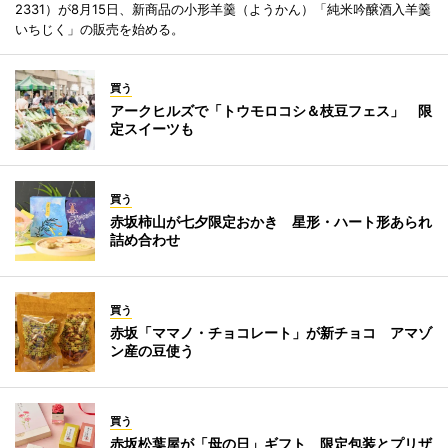
2331）が8月15日、新商品の小形羊羹（ようかん）「純米吟醸酒入羊羹
いちじく」の販売を始める。
買う
アークヒルズで「トウモロコシ＆枝豆フェス」 限
定スイーツも
買う
赤坂柿山が七夕限定おかき 星形・ハート形あられ
詰め合わせ
買う
赤坂「ママノ・チョコレート」が新チョコ アマゾ
ン産の豆使う
買う
赤坂松葉屋が「母の日」ギフト 限定包装とプリザ