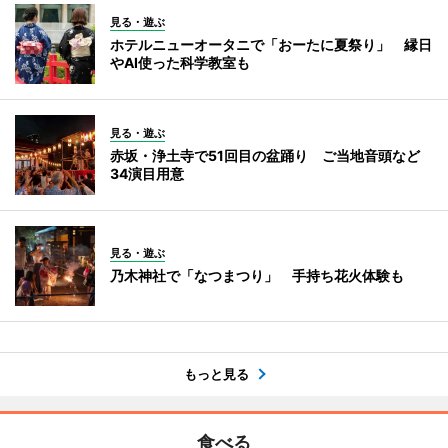
見る・遊ぶ
ホテルニューオータニで「おーたに夏祭り」 縁日
やAI使った科学教室も
見る・遊ぶ
赤坂・浄土寺で51回目の盆踊り ご当地音頭など
34演目用意
見る・遊ぶ
乃木神社で「なつまつり」 手持ち花火体験も
もっと見る
食べる