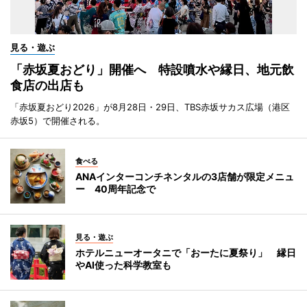
見る・遊ぶ
「赤坂夏おどり」開催へ 特設噴水や縁日、地元飲
食店の出店も
「赤坂夏おどり2026」が8月28日・29日、TBS赤坂サカス広場（港区
赤坂5）で開催される。
食べる
ANAインターコンチネンタルの3店舗が限定メニュ
ー 40周年記念で
見る・遊ぶ
ホテルニューオータニで「おーたに夏祭り」 縁日
やAI使った科学教室も