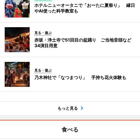
ホテルニューオータニで「おーたに夏祭り」 縁日
やAI使った科学教室も
見る・遊ぶ
赤坂・浄土寺で51回目の盆踊り ご当地音頭など
34演目用意
見る・遊ぶ
乃木神社で「なつまつり」 手持ち花火体験も
もっと見る
食べる