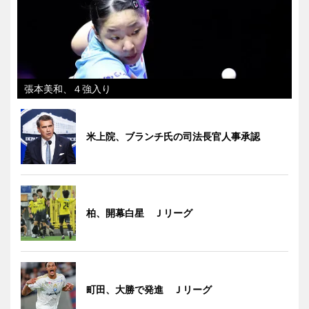
張本美和、４強入り
米上院、ブランチ氏の司法長官人事承認
柏、開幕白星 Ｊリーグ
町田、大勝で発進 Ｊリーグ