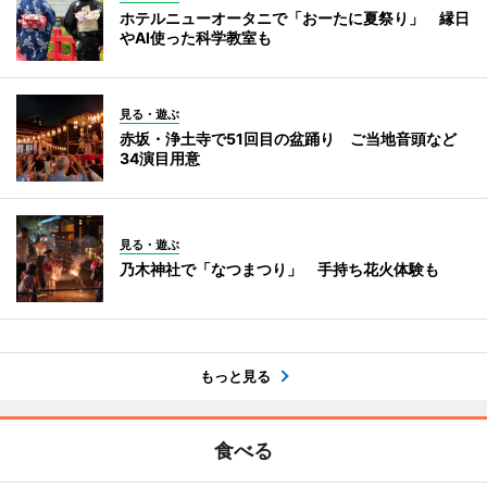
ホテルニューオータニで「おーたに夏祭り」 縁日
やAI使った科学教室も
見る・遊ぶ
赤坂・浄土寺で51回目の盆踊り ご当地音頭など
34演目用意
見る・遊ぶ
乃木神社で「なつまつり」 手持ち花火体験も
もっと見る
食べる