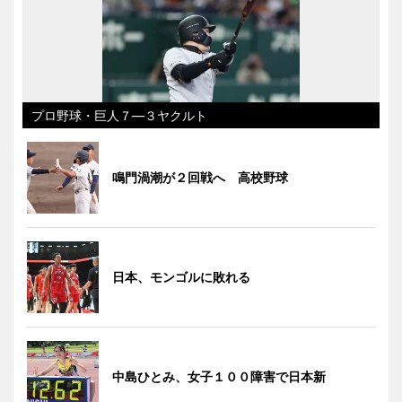
プロ野球・巨人７―３ヤクルト
鳴門渦潮が２回戦へ 高校野球
日本、モンゴルに敗れる
中島ひとみ、女子１００障害で日本新