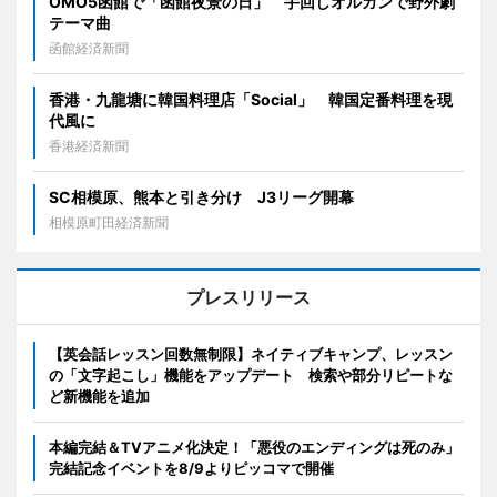
OMO5函館で「函館夜景の日」 手回しオルガンで野外劇
テーマ曲
函館経済新聞
香港・九龍塘に韓国料理店「Social」 韓国定番料理を現
代風に
香港経済新聞
SC相模原、熊本と引き分け J3リーグ開幕
相模原町田経済新聞
プレスリリース
【英会話レッスン回数無制限】ネイティブキャンプ、レッスン
の「文字起こし」機能をアップデート 検索や部分リピートな
ど新機能を追加
本編完結＆TVアニメ化決定！「悪役のエンディングは死のみ」
完結記念イベントを8/9よりピッコマで開催